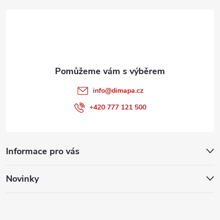
t
í
info
@
dimapa.cz
+420 777 121 500
Informace pro vás
Novinky