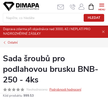
Přejít
NÁKUPNÍ
KOŠÍK
na
obsah
HLEDAT
Doprava zdarma při objednávce nad 3000,-Kč / NEPLATÍ PRO
NADROZMĚRNÉ ZÁSILKY
Ostatní
Sada šroubů pro
podlahovou brusku BNB-
250 - 4ks
Neohodnoceno
Podrobnosti hodnocení
Kód produktu:
999.53