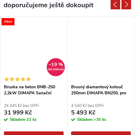
doporučujeme ještě dokoupit
Akce
–19 %
39 990 Kč
Bruska na beton BNB-250
Brusný diamantový kotouč
2,2kW DIMAPA Sanační
250mm DIMAPA BN250, pro
bruska na podlahy
podlahové frézy - 20 segmentů
26 445 Kč bez DPH
4 540 Kč bez DPH
31 999 Kč
5 493 Kč
Skladem
21 ks
Skladem
>30 ks