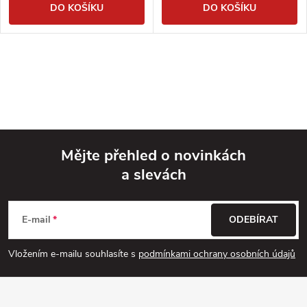
DO KOŠÍKU
DO KOŠÍKU
Mějte přehled o novinkách
a slevách
Z
á
E-mail
ODEBÍRAT
p
Vložením e-mailu souhlasíte s
podmínkami ochrany osobních údajů
a