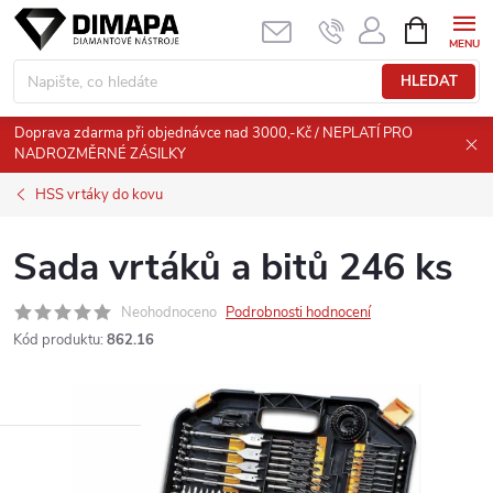
Přejít
NÁKUPNÍ
KOŠÍK
na
obsah
HLEDAT
Doprava zdarma při objednávce nad 3000,-Kč / NEPLATÍ PRO
NADROZMĚRNÉ ZÁSILKY
HSS vrtáky do kovu
Sada vrtáků a bitů 246 ks
Neohodnoceno
Podrobnosti hodnocení
Kód produktu:
862.16