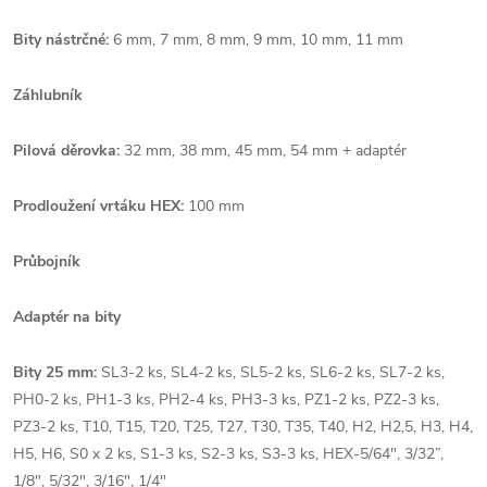
Bity nástrčné:
6 mm, 7 mm, 8 mm, 9 mm, 10 mm, 11 mm
Záhlubník
Pilová děrovka:
32 mm, 38 mm, 45 mm, 54 mm + adaptér
Prodloužení vrtáku HEX:
100 mm
Průbojník
Adaptér na bity
Bity 25 mm:
SL3-2 ks, SL4-2 ks, SL5-2 ks, SL6-2 ks, SL7-2 ks,
PH0-2 ks, PH1-3 ks, PH2-4 ks, PH3-3 ks, PZ1-2 ks, PZ2-3 ks,
PZ3-2 ks, T10, T15, T20, T25, T27, T30, T35, T40, H2, H2,5, H3, H4,
H5, H6, S0 x 2 ks, S1-3 ks, S2-3 ks, S3-3 ks, HEX-5/64", 3/32”,
1/8", 5/32", 3/16", 1/4"