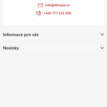
info
@
dimapa.cz
+420 777 121 500
Informace pro vás
Novinky