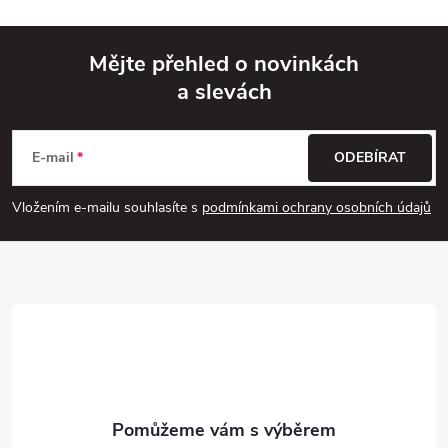
Mějte přehled o novinkách
a slevách
Z
á
E-mail
ODEBÍRAT
p
Vložením e-mailu souhlasíte s
podmínkami ochrany osobních údajů
a
t
í