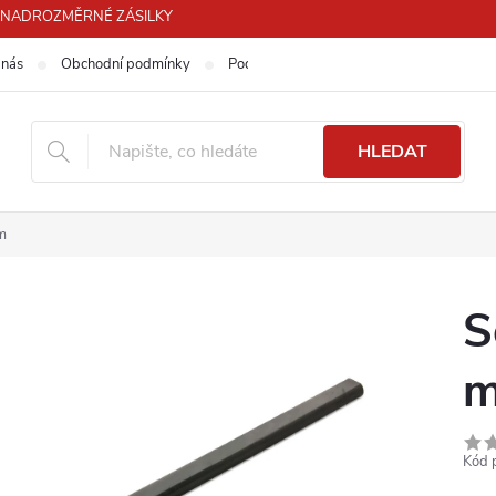
PRO NADROZMĚRNÉ ZÁSILKY
 nás
Obchodní podmínky
Podmínky ochrany osobních údajů
HLEDAT
m
S
Kód 