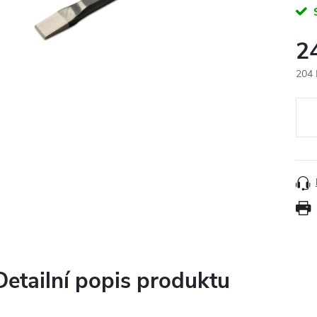
2
204 
Měr
cena
Detailní popis produktu