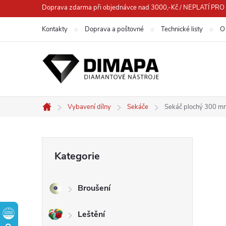
Přejít
Doprava zdarma při objednávce nad 3000,-Kč / NEPLATÍ 
na
Kontakty
Doprava a poštovné
Technické listy
O
obsah
Vybavení dílny
Sekáče
Sekáč plochý 300 m
Domů
P
Přeskočit
Kategorie
kategorie
o
Broušení
s
Leštění
t