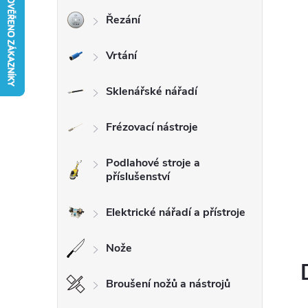
Řezání
r
Vrtání
a
n
Sklenářské nářadí
n
Frézovací nástroje
í
Podlahové stroje a
příslušenství
p
Elektrické nářadí a přístroje
a
Nože
n
Broušení nožů a nástrojů
e