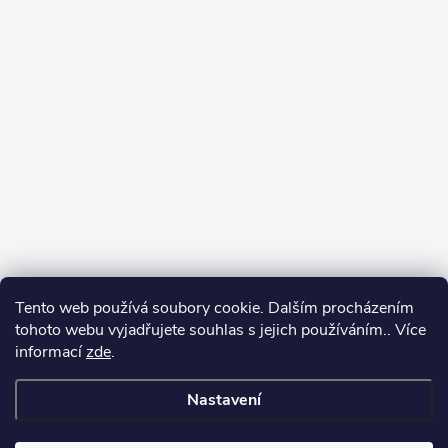
Tento web používá soubory cookie. Dalším procházením
tohoto webu vyjadřujete souhlas s jejich používáním.. Více
informací
zde
.
Nastavení
Copyright 2026
Můj e-shop
. Všechna práva vyhrazena.