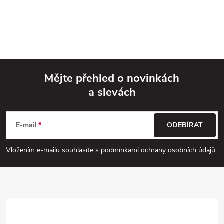
Mějte přehled o novinkách
a slevách
Z
á
E-mail
ODEBÍRAT
p
Vložením e-mailu souhlasíte s
podmínkami ochrany osobních údajů
a
t