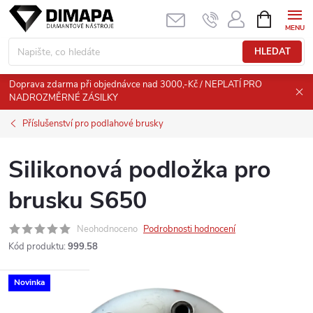
Přejít
NÁKUPNÍ
KOŠÍK
na
obsah
HLEDAT
Doprava zdarma při objednávce nad 3000,-Kč / NEPLATÍ PRO
NADROZMĚRNÉ ZÁSILKY
Příslušenství pro podlahové brusky
Silikonová podložka pro
brusku S650
Neohodnoceno
Podrobnosti hodnocení
Kód produktu:
999.58
Novinka