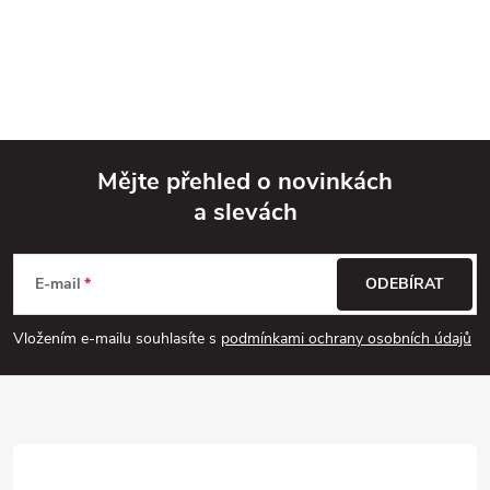
Mějte přehled o novinkách
a slevách
Z
á
E-mail
ODEBÍRAT
p
Vložením e-mailu souhlasíte s
podmínkami ochrany osobních údajů
a
t