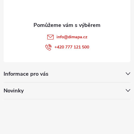
í
info
@
dimapa.cz
+420 777 121 500
Informace pro vás
Novinky