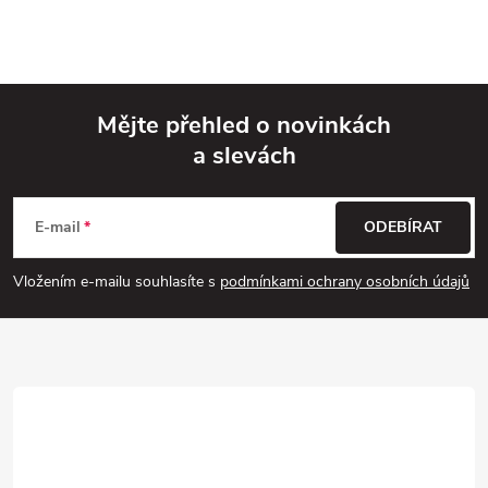
Mějte přehled o novinkách
a slevách
Z
á
E-mail
ODEBÍRAT
p
Vložením e-mailu souhlasíte s
podmínkami ochrany osobních údajů
a
t
í