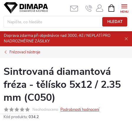
Přejít
NÁKUPNÍ
KOŠÍK
na
obsah
HLEDAT
Doprava zdarma při objednávce nad 3000,-Kč / NEPLATÍ PRO
NADROZMĚRNÉ ZÁSILKY
Frézovací nástroje
Sintrovaná diamantová
fréza - tělísko 5x12 / 2.35
mm (C050)
Neohodnoceno
Podrobnosti hodnocení
Kód produktu:
034.2