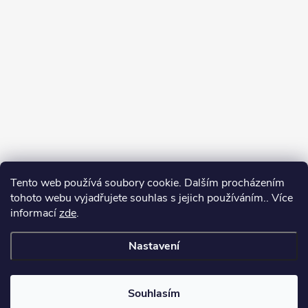
Tento web používá soubory cookie. Dalším procházením
tohoto webu vyjadřujete souhlas s jejich používáním.. Více
informací
zde
.
Nastavení
Copyright 2026
Můj e-shop
. Všechna práva vyhrazena.
Souhlasím
Vytvořil Shoptet