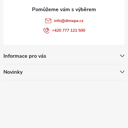
info
@
dimapa.cz
+420 777 121 500
Informace pro vás
Novinky