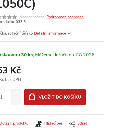
L050C)
Neohodnoceno
Podrobnosti hodnocení
produktu:
033.5
čka, rotační tělísko
Detailní informace
Skladem
>30 ks
7.8.2026
63 Kč
Kč bez DPH
ná
:
VLOŽIT DO KOŠÍKU
Dotaz k produktu
Hlídací pes
Sdílet