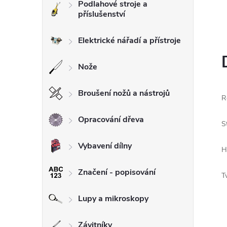
Podlahové stroje a
příslušenství
l
Elektrické nářadí a přístroje
Nože
Broušení nožů a nástrojů
R
Opracování dřeva
S
Vybavení dílny
H
Značení - popisování
T
Lupy a mikroskopy
Závitníky