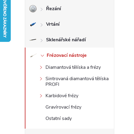
Řezání
r
Vrtání
a
n
Sklenářské nářadí
n
Frézovací nástroje
Diamantová tělíska a frézy
í
Sintrovaná diamantová tělíska
p
PROFI
Karbidové frézy
a
Gravírovací frézy
n
Ostatní sady
e