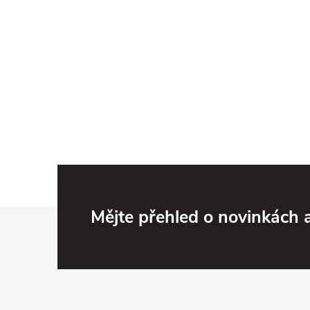
Z
Mějte přehled o novinkách
á
p