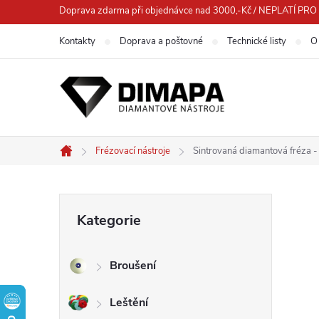
Přejít
Doprava zdarma při objednávce nad 3000,-Kč / NEPLATÍ 
na
Kontakty
Doprava a poštovné
Technické listy
O
obsah
Frézovací nástroje
Sintrovaná diamantová fréza -
Domů
P
Přeskočit
Kategorie
kategorie
o
Broušení
s
Leštění
t