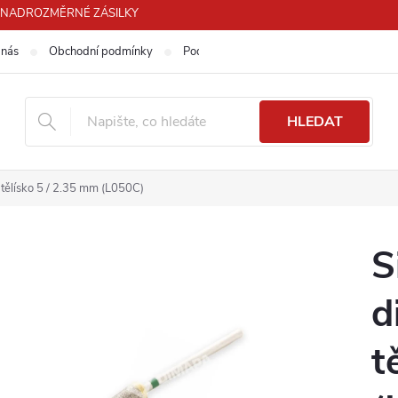
PRO NADROZMĚRNÉ ZÁSILKY
 nás
Obchodní podmínky
Podmínky ochrany osobních údajů
HLEDAT
 tělísko 5 / 2.35 mm (L050C)
S
d
t