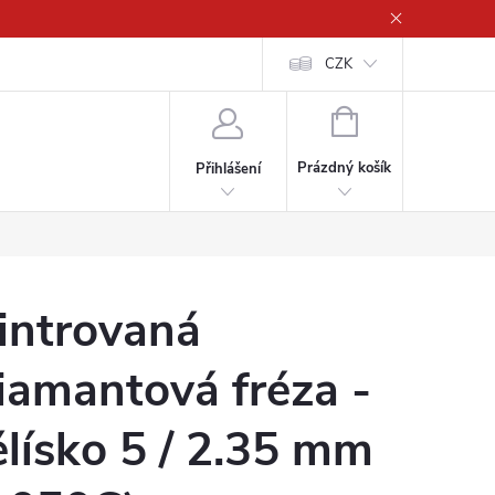
CZK
NÁKUPNÍ
KOŠÍK
Prázdný košík
Přihlášení
introvaná
iamantová fréza -
ělísko 5 / 2.35 mm