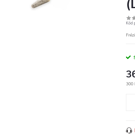
(
Kód 
Frézi
3
300 
Měr
cena