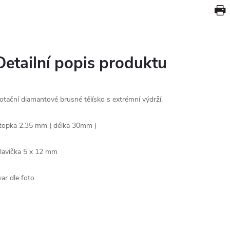
Detailní popis produktu
otační diamantové brusné tělísko s extrémní výdrží.
topka 2.35 mm ( délka 30mm )
lavička 5 x 12 mm
var dle foto