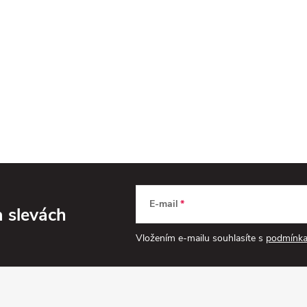
E-mail
a slevách
Vložením e-mailu souhlasíte s
podmínka