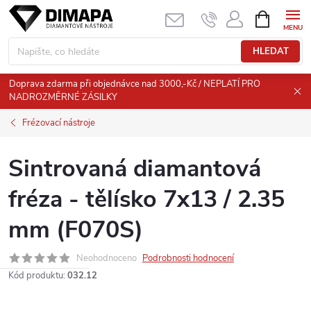
Přejít
NÁKUPNÍ
KOŠÍK
na
obsah
HLEDAT
Doprava zdarma při objednávce nad 3000,-Kč / NEPLATÍ PRO
NADROZMĚRNÉ ZÁSILKY
Frézovací nástroje
Sintrovaná diamantová
fréza - tělísko 7x13 / 2.35
mm (F070S)
Neohodnoceno
Podrobnosti hodnocení
Kód produktu:
032.12