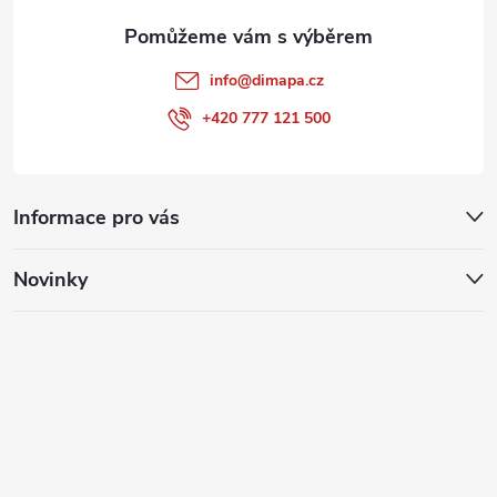
info
@
dimapa.cz
+420 777 121 500
Informace pro vás
Novinky