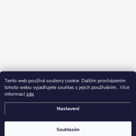
Tento web používá soubory cookie. Dalším procházením
tohoto webu vyjadřujete souhlas s jejich používáním.. Více
informací
zde
.
Nastavení
Copyright 2026
Můj e-shop
. Všechna práva vyhrazena.
Souhlasím
Vytvořil Shoptet