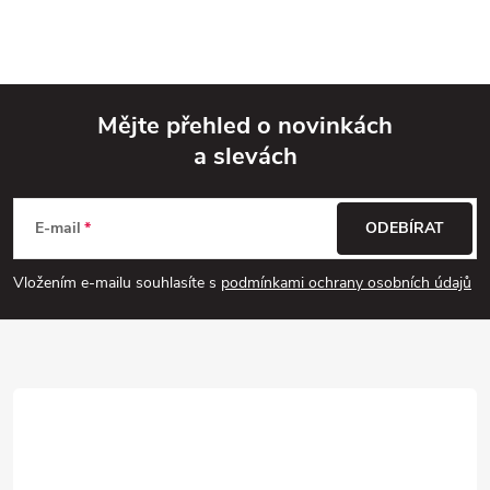
Mějte přehled o novinkách
a slevách
Z
á
E-mail
ODEBÍRAT
p
Vložením e-mailu souhlasíte s
podmínkami ochrany osobních údajů
a
t
í