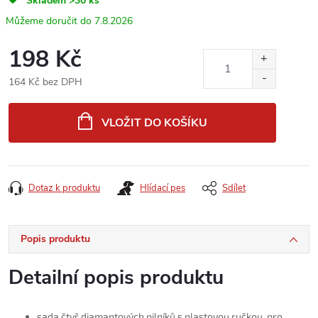
Skladem
>30 ks
7.8.2026
198 Kč
164 Kč bez DPH
Měrná
cena:
VLOŽIT DO KOŠÍKU
Dotaz k produktu
Hlídací pes
Sdílet
Popis produktu
Detailní popis produktu
sada čtyř diamantových pilníků s plastovou ručkou, pro