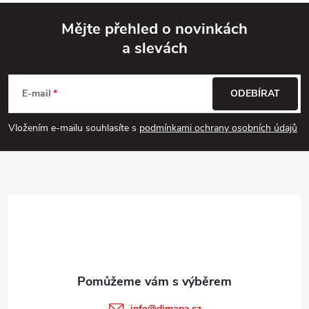
Mějte přehled o novinkách
a slevách
Z
á
E-mail
ODEBÍRAT
p
Vložením e-mailu souhlasíte s
podmínkami ochrany osobních údajů
a
t
í
info
@
dimapa.cz