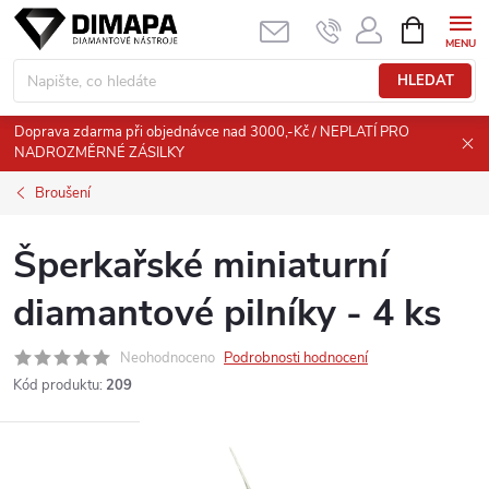
Přejít
NÁKUPNÍ
KOŠÍK
na
obsah
HLEDAT
Doprava zdarma při objednávce nad 3000,-Kč / NEPLATÍ PRO
NADROZMĚRNÉ ZÁSILKY
Broušení
Šperkařské miniaturní
diamantové pilníky - 4 ks
Neohodnoceno
Podrobnosti hodnocení
Kód produktu:
209