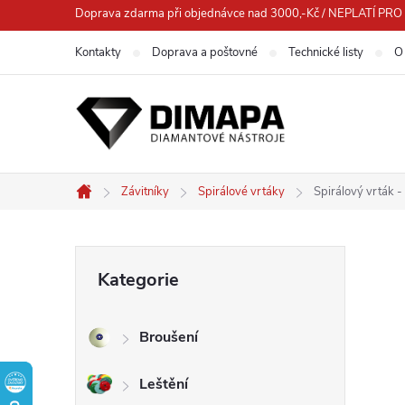
Přejít
Doprava zdarma při objednávce nad 3000,-Kč / NEPLATÍ 
na
Kontakty
Doprava a poštovné
Technické listy
O
obsah
Závitníky
Spirálové vrtáky
Spirálový vrták -
Domů
P
Přeskočit
Kategorie
kategorie
o
Broušení
s
Leštění
t