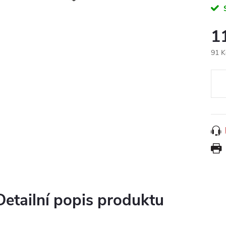
1
91 K
Měr
cena
Detailní popis produktu