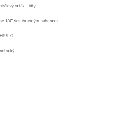
pirálový vrták - bity
 se 1/4" šestihranným náhonem
 HSS-G
metrický