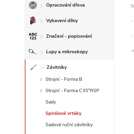
Opracování dřeva
S
l
Vybavení dílny
-
Značení - popisování
-
-
Lupy a mikroskopy
Závitníky
Strojní - Forma B
Strojní - Forma C35°RSP
Sady
Spirálové vrtáky
Sadové ruční závitníky