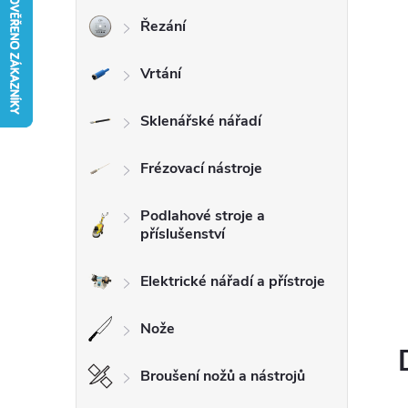
Řezání
r
Vrtání
a
n
Sklenářské nářadí
n
Frézovací nástroje
í
Podlahové stroje a
příslušenství
p
Elektrické nářadí a přístroje
a
Nože
n
Broušení nožů a nástrojů
e