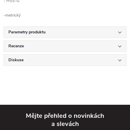
- HSS-G
-metrický
Parametry produktu
Recenze
Diskuse
Mějte přehled o novinkách
a slevách
Z