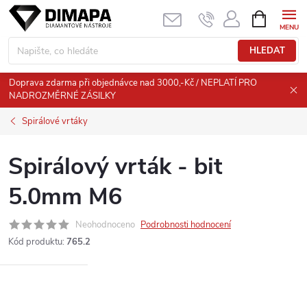
Přejít
NÁKUPNÍ
KOŠÍK
na
obsah
HLEDAT
Doprava zdarma při objednávce nad 3000,-Kč / NEPLATÍ PRO
NADROZMĚRNÉ ZÁSILKY
Spirálové vrtáky
Spirálový vrták - bit
5.0mm M6
Neohodnoceno
Podrobnosti hodnocení
Kód produktu:
765.2