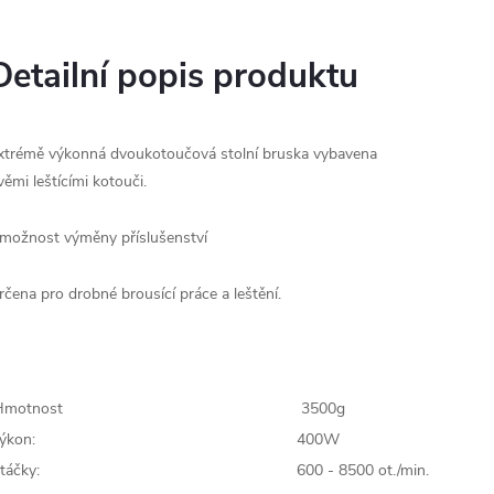
Detailní popis produktu
xtrémě výkonná dvoukotoučová stolní bruska
vybavena
věmi leštícími kotouči.
 možnost výměny příslušenství
rčena pro drobné brousící práce a leštění.
motnost
3500g
ýkon:
400W
táčky:
600 - 8500 ot./min.