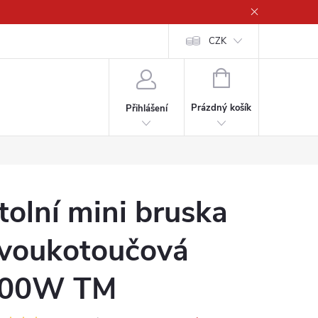
CZK
NÁKUPNÍ
KOŠÍK
Prázdný košík
Přihlášení
tolní mini bruska
voukotoučová
00W TM