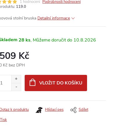
1 hodnocení
Podrobnosti hodnocení
produktu:
119.0
kovová stolní bruska
Detailní informace
Skladem
28 ks
10.8.2026
 509 Kč
0 Kč bez DPH
ná
:
VLOŽIT DO KOŠÍKU
Dotaz k produktu
Hlídací pes
Sdílet
Tisk