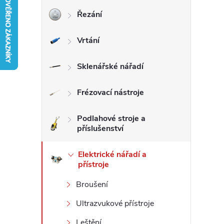
Řezání
r
Vrtání
a
n
Sklenářské nářadí
n
Frézovací nástroje
í
Podlahové stroje a
příslušenství
p
Elektrické nářadí a
přístroje
a
Broušení
n
Ultrazvukové přístroje
e
Leštění