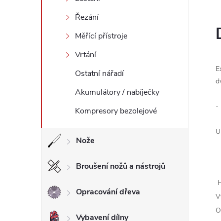
l
Řezání
Měřící přístroje
Vrtání
E
Ostatní nářadí
d
Akumulátory / nabíječky
-
Kompresory bezolejové
U
Nože
Broušení nožů a nástrojů
H
Opracování dřeva
V
O
Vybavení dílny