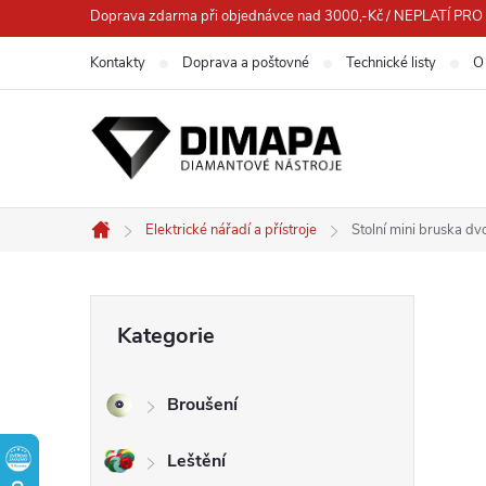
Přejít
Doprava zdarma při objednávce nad 3000,-Kč / NEPLATÍ 
na
Kontakty
Doprava a poštovné
Technické listy
O
obsah
Elektrické nářadí a přístroje
Stolní mini bruska 
Domů
P
Přeskočit
Kategorie
kategorie
o
Broušení
s
Leštění
t