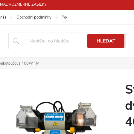
PRO NADROZMĚRNÉ ZÁSILKY
 nás
Obchodní podmínky
Podmínky ochrany osobních údajů
HLEDAT
dvoukotoučová 400W TM
S
d
4