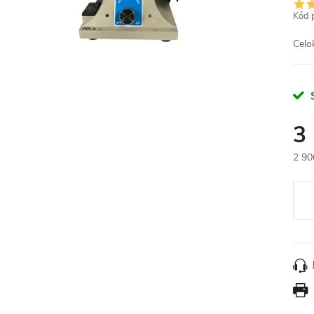
Kód 
Celo
3
2 90
Měr
cena