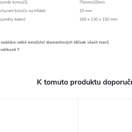
ozměr kotoučů:
75mmx20mm
chycení kotoču na hřídeli:
10 mm
ozměry balení:
160 x 130 x 150 mm
 nabídce velké množství diamantových tělísek všech tvarů
velikostí !!
K tomuto produktu doporuču