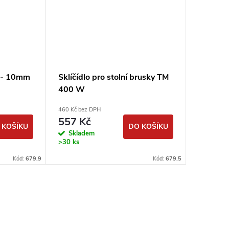
e - 10mm
Sklíčídlo pro stolní brusky TM
Diamant
400 W
nástroj
T10 X3
460 Kč bez DPH
od 743 Kč 
557 Kč
899
od
 KOŠÍKU
DO KOŠÍKU
Skladem
Sklad
>30 ks
Kód:
679.9
Kód:
679.5