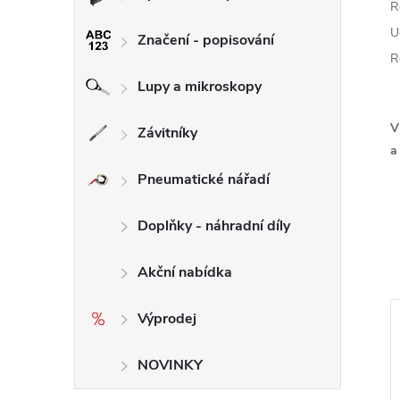
R
U
Značení - popisování
R
Lupy a mikroskopy
V
Závitníky
a 
Pneumatické nářadí
Doplňky - náhradní díly
Akční nabídka
Výprodej
NOVINKY