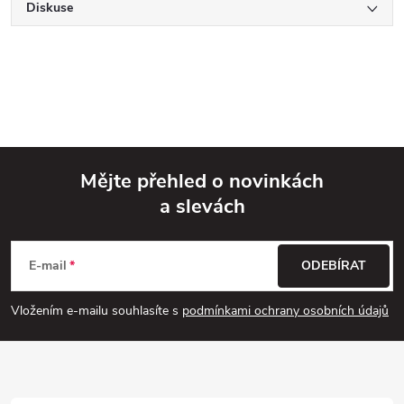
Diskuse
Mějte přehled o novinkách
a slevách
Z
á
E-mail
ODEBÍRAT
p
Vložením e-mailu souhlasíte s
podmínkami ochrany osobních údajů
a
t