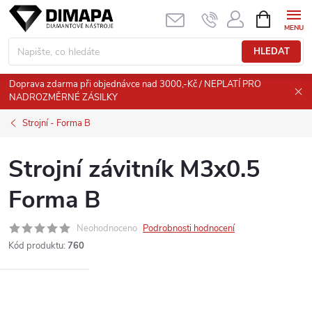
Přejít
NÁKUPNÍ
KOŠÍK
na
obsah
HLEDAT
Doprava zdarma při objednávce nad 3000,-Kč / NEPLATÍ PRO
NADROZMĚRNÉ ZÁSILKY
Strojní - Forma B
Strojní závitník M3x0.5
Forma B
Neohodnoceno
Podrobnosti hodnocení
Kód produktu:
760