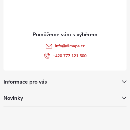
í
info
@
dimapa.cz
+420 777 121 500
Informace pro vás
Novinky