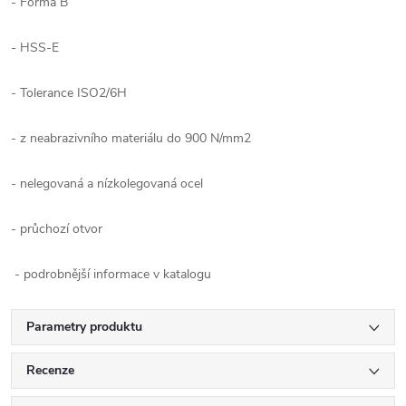
- Forma B
- HSS-E
- Tolerance ISO2/6H
- z neabrazivního materiálu do 900 N/mm2
- nelegovaná a nízkolegovaná ocel
- průchozí otvor
- podrobnější informace v katalogu
Parametry produktu
Recenze