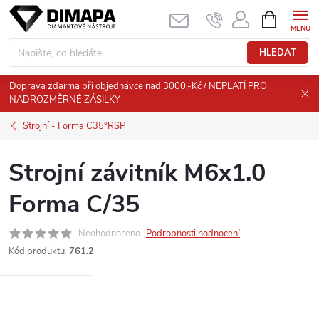
Přejít
NÁKUPNÍ
KOŠÍK
na
obsah
HLEDAT
Doprava zdarma při objednávce nad 3000,-Kč / NEPLATÍ PRO
NADROZMĚRNÉ ZÁSILKY
Strojní - Forma C35°RSP
Strojní závitník M6x1.0
Forma C/35
Neohodnoceno
Podrobnosti hodnocení
Kód produktu:
761.2