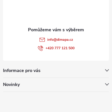
í
info
@
dimapa.cz
+420 777 121 500
Informace pro vás
Novinky