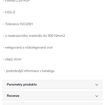
- Forma C/35°RSP
- HSS-E
- Tolerance ISO2/6H
- z neabrazivního materiálu do 900 N/mm2
- nelegovaná a nízkolegovaná ocel
- slepý otvor
- podrobnější informace v katalogu
Parametry produktu
Recenze