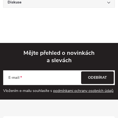
Diskuse
Mějte přehled o novinkách
a slevách
Z
á
E-mail
ODEBÍRAT
p
Vložením e-mailu souhlasíte s
podmínkami ochrany osobních údajů
a
t