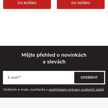
DO KOŠÍKU
DO KOŠÍKU
Mějte přehled o novinkách
a slevách
Z
á
E-mail
ODEBÍRAT
p
Vložením e-mailu souhlasíte s
podmínkami ochrany osobních údajů
a