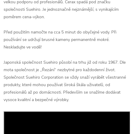
velkou podporu od profesionálů.
Cerax spadá pod značku
společnosti Suehiro. Je jednoznačně nejznámější, s vynikajícím
poměrem cena-výkon.
Před použitím namočte na cca 5 minut do obyčejné vody. Při
používání se udržují brusné kameny permanentně mokré.
Neskladujte ve vodě!
Japonská společnost Suehiro působí na trhu již od roku 1967. Dle
mota společnost je
„Řezání“ nezbytné pro každodenní život.
Společnost Suehiro Corporation se vždy snaží vyrábět všestranné
produkty, které mohou používat široká škála uživatelů, od
profesionálů až po domácnosti. Především se snažíme dodávat
vysoce kvalitní a bezpečné výrobky.