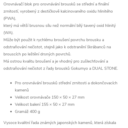
Orovnávačí blok pro orovnávání brousků se střední a finální
zrnitostí, vyrobený z destičkově kalcinovaného oxidu hlinitého
(PWA),
který má větší brusnou sílu než normální bílý tavený oxid hlinitý
(WA).
Může být použit k rychlému broušení povrchu brousku a
odstraňování nečistot, stejně jako k odstranění škrábanců na
brouscích po leštění drsných povrchů.
Má ostrou kvalitu broušení a je vhodný pro zušlechťování a
odstraňování nečistot z řady brousků Gokumyo a DUAL STONE.
Pro orovnávání brousků střední zrnitosti a dokončovacích
kamenů
Velikost orovnávače 150 × 50 × 27 mm
Velikost balení 155 × 50 × 27 mm
Gramáž 400 g
Vysoce kvalitní řada známých japonských kamenů, která získala