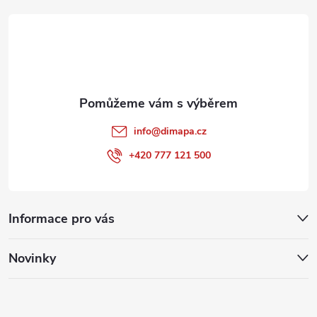
t
í
info
@
dimapa.cz
+420 777 121 500
Informace pro vás
Novinky