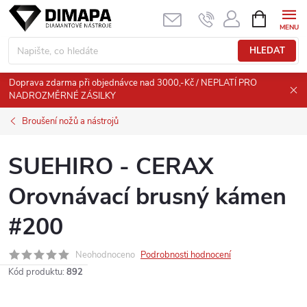
Přejít
NÁKUPNÍ
KOŠÍK
na
obsah
HLEDAT
Doprava zdarma při objednávce nad 3000,-Kč / NEPLATÍ PRO
NADROZMĚRNÉ ZÁSILKY
Broušení nožů a nástrojů
SUEHIRO - CERAX
Orovnávací brusný kámen
#200
Neohodnoceno
Podrobnosti hodnocení
Kód produktu:
892