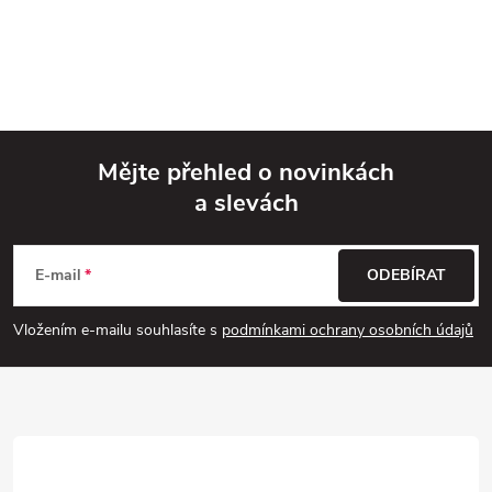
Mějte přehled o novinkách
a slevách
Z
á
E-mail
ODEBÍRAT
p
Vložením e-mailu souhlasíte s
podmínkami ochrany osobních údajů
a
t