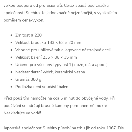
velkou podporu od profesionálů.
Cerax spadá pod značku
společnosti Suehiro. Je jednoznačně nejznámější, s vynikajícím
poměrem cena-výkon.
Zrnitost # 220
Velikost brousku 183 × 63 × 20 mm
Vhodné pro uhlíkové tak a legované nástrojové oceli
Velikost balení 235 × 86 × 35 mm
Určeno pro všechny typy ostří ( nože, dláta apod. )
Nadstandartní výdrž, keramická vazba
Gramáž 380 g
Podložka není součástí balení
Před použitím namočte na cca 5 minut do obyčejné vody. Při
používání se udržují brusné kameny permanentně mokré.
Neskladujte ve vodě!
Japonská společnost Suehiro působí na trhu již od roku 1967. Dle