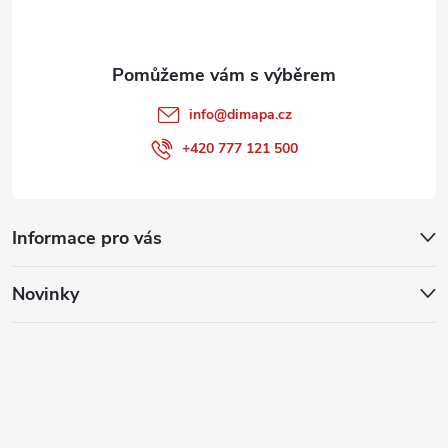
í
info
@
dimapa.cz
+420 777 121 500
Informace pro vás
Novinky