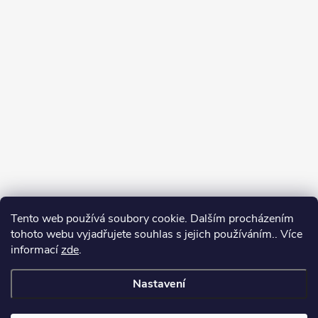
Tento web používá soubory cookie. Dalším procházením
tohoto webu vyjadřujete souhlas s jejich používáním.. Více
informací
zde
.
Nastavení
Copyright 2026
Můj e-shop
. Všechna práva vyhrazena.