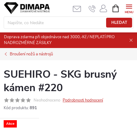
Přejít
NÁKUPNÍ
KOŠÍK
na
obsah
HLEDAT
Doprava zdarma při objednávce nad 3000,-Kč / NEPLATÍ PRO
NADROZMĚRNÉ ZÁSILKY
Broušení nožů a nástrojů
SUEHIRO - SKG brusný
kámen #220
Neohodnoceno
Podrobnosti hodnocení
Kód produktu:
891
Akce