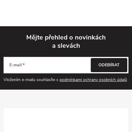
Mějte přehled o novinkách
a slevách
Z
á
E-mail
ODEBÍRAT
p
Vložením e-mailu souhlasíte s
podmínkami ochrany osobních údajů
a
t
í