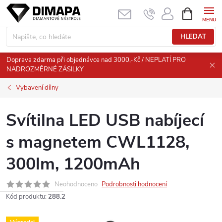
Přejít
NÁKUPNÍ
KOŠÍK
na
obsah
HLEDAT
Doprava zdarma při objednávce nad 3000,-Kč / NEPLATÍ PRO
NADROZMĚRNÉ ZÁSILKY
Vybavení dílny
Svítilna LED USB nabíjecí
s magnetem CWL1128,
300lm, 1200mAh
Neohodnoceno
Podrobnosti hodnocení
Kód produktu:
288.2