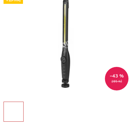
Výprodej
–43 %
285 Kč