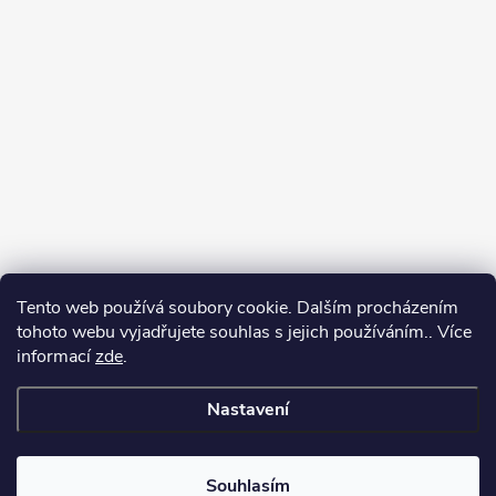
Tento web používá soubory cookie. Dalším procházením
tohoto webu vyjadřujete souhlas s jejich používáním.. Více
informací
zde
.
Nastavení
Copyright 2026
Můj e-shop
. Všechna práva vyhrazena.
Souhlasím