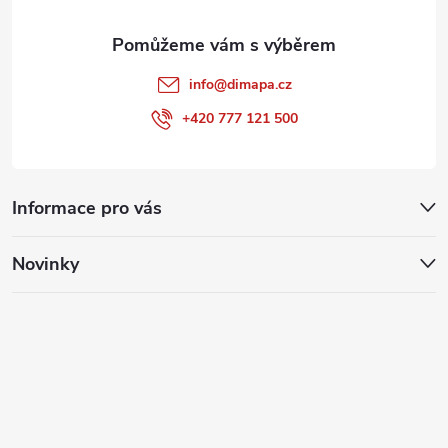
info
@
dimapa.cz
+420 777 121 500
Informace pro vás
Novinky