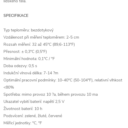
lidského těla.
SPECIFIKACE
Typ teploměru: bezdotykový
Vzdálenost při měření teploměrem: 2-5 cm
Rozsah měření: 32 až 45°C (89,6-113°F)
Přesnost: ± 0,3°C (0,5°F)
Minimální hodnota: 0,1°C / °F
Doba odezvy: 0,5 s
Indukční vlnová délka: 7-14 ?m
Optimální pracovní podmínky: 10-40°C (50-104°F), relativní vlhkost
<80%
Spotřeba: mimo provoz 10 ?a, během provozu 10 ma
Ukazatel vybití baterií: napětí 2,5 V
Životnost baterií: 10 h
Podsvícení: zelené, žluté, červené
Měřicí jednotky: °C, °F