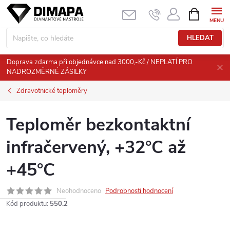
Přejít
NÁKUPNÍ
KOŠÍK
na
obsah
HLEDAT
Doprava zdarma při objednávce nad 3000,-Kč / NEPLATÍ PRO
NADROZMĚRNÉ ZÁSILKY
Zdravotnické teploměry
Teploměr bezkontaktní
infračervený, +32°C až
+45°C
Neohodnoceno
Podrobnosti hodnocení
Kód produktu:
550.2