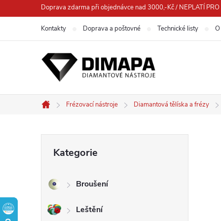
Přejít
Doprava zdarma při objednávce nad 3000,-Kč / NEPLATÍ 
na
Kontakty
Doprava a poštovné
Technické listy
O
obsah
Frézovací nástroje
Diamantová tělíska a frézy
Domů
P
Přeskočit
Kategorie
kategorie
o
Broušení
s
Leštění
t