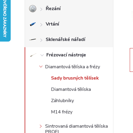
Řezání
r
Vrtání
a
n
Sklenářské nářadí
n
Frézovací nástroje
Diamantová tělíska a frézy
í
Sady brusných tělísek
p
Diamantová tělíska
a
Záhlubníky
M14 frézy
n
Sintrovaná diamantová tělíska
e
PROFI