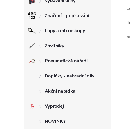
Vybavení dílny
c
Značení - popisování
1
Lupy a mikroskopy
3
Závitníky
Pneumatické nářadí
Doplňky - náhradní díly
Akční nabídka
Výprodej
NOVINKY