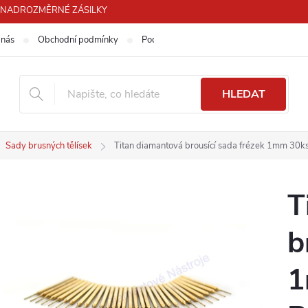
PRO NADROZMĚRNÉ ZÁSILKY
 nás
Obchodní podmínky
Podmínky ochrany osobních údajů
HLEDAT
Sady brusných tělísek
Titan diamantová brousící sada frézek 1mm 
T
b
1