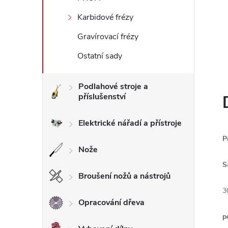
l
Karbidové frézy
Gravírovací frézy
Ostatní sady
Podlahové stroje a
příslušenství
Elektrické nářadí a přístroje
P
Nože
S
Broušení nožů a nástrojů
3
Opracování dřeva
p