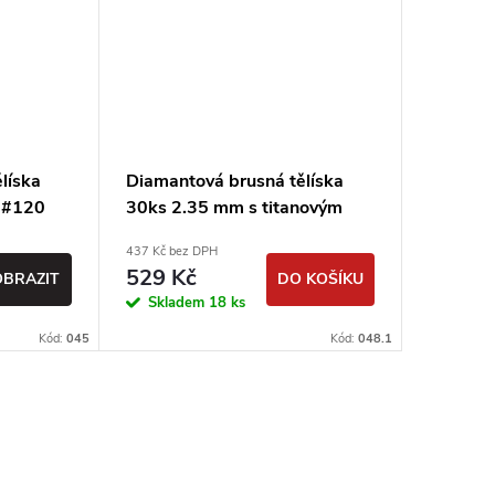
líska
Diamantová brusná tělíska
Diamant
 #120
30ks 2.35 mm s titanovým
sada 30
povrchem
437 Kč bez DPH
246 Kč bez
529 Kč
298 K
OBRAZIT
DO KOŠÍKU
Skladem
18 ks
Sklad
Kód:
045
Kód:
048.1