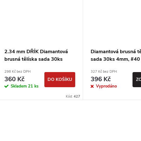
2.34 mm DŘÍK Diamantová
Diamantová brusná tě
brusná tělíska sada 30ks
sada 30ks 4mm, #40
#120 TYP 1
#300 - válcová
298 Kč bez DPH
327 Kč bez DPH
360 Kč
396 Kč
DO KOŠÍKU
Z
Skladem
21 ks
Vyprodáno
Kód:
427