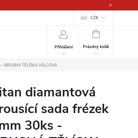
CZK
NÁKUPNÍ
KOŠÍK
Prázdný košík
Přihlášení
30ks - BRUSNÁ TĚLÍSKA VÁLCOVÁ
itan diamantová
rousící sada frézek
mm 30ks -