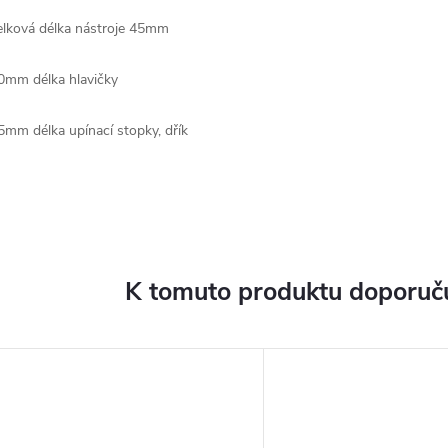
elková délka nástroje 45mm
0mm délka hlavičky
5mm délka upínací stopky, dřík
K tomuto produktu doporuču