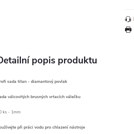
Detailní popis produktu
rofi sada titan - diamantový povlak
ada válcovitých brusných vrtacích válečku
0 ks - 1mm
oužívejte při práci vodu pro chlazení nástroje