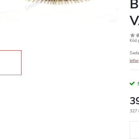
B
V
Kód 
Sada
info
3
327 
Měr
cena