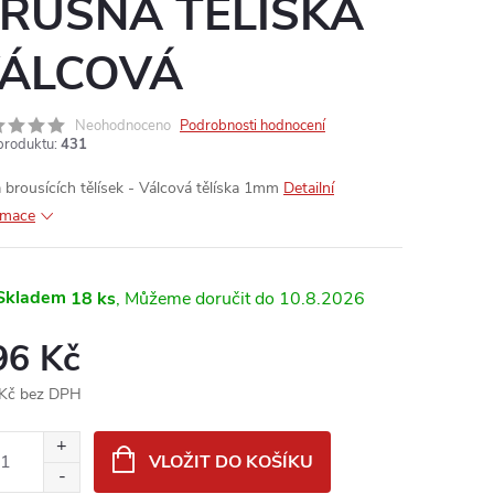
RUSNÁ TĚLÍSKA
ÁLCOVÁ
Neohodnoceno
Podrobnosti hodnocení
produktu:
431
 brousících tělísek - Válcová tělíska 1mm
Detailní
rmace
Skladem
18 ks
10.8.2026
96 Kč
Kč bez DPH
ná
:
VLOŽIT DO KOŠÍKU