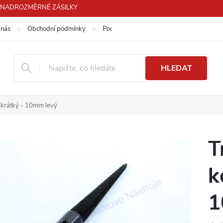
PRO NADROZMĚRNÉ ZÁSILKY
 nás
Obchodní podmínky
Podmínky ochrany osobních údajů
HLEDAT
e, krátký - 10mm levý
T
k
1