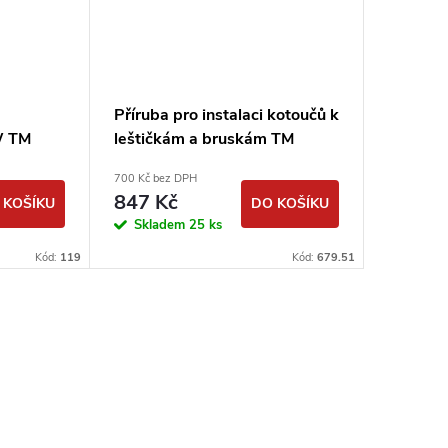
Příruba pro instalaci kotoučů k
W TM
leštičkám a bruskám TM
700 Kč bez DPH
847 Kč
 KOŠÍKU
DO KOŠÍKU
Skladem
25 ks
Kód:
119
Kód:
679.51