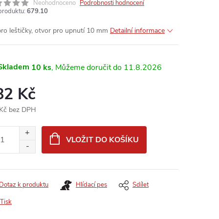
Neohodnoceno
Podrobnosti hodnocení
produktu:
679.10
pro leštičky, otvor pro upnutí 10 mm
Detailní informace
Skladem
10 ks
11.8.2026
82 Kč
Kč bez DPH
ná
:
VLOŽIT DO KOŠÍKU
Dotaz k produktu
Hlídací pes
Sdílet
Tisk