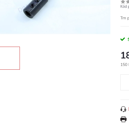
Kód 
Trn 
1
150 
Měr
cena