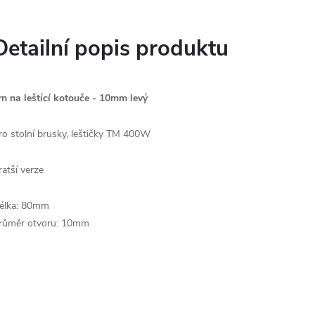
Detailní popis produktu
rn na leštící kotouče - 10mm levý
ro stolní brusky, leštičky TM 400W
ratší verze
élka: 80mm
růměr otvoru: 10mm