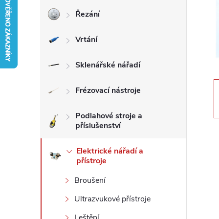
Řezání
r
Vrtání
a
n
Sklenářské nářadí
n
Frézovací nástroje
í
Podlahové stroje a
příslušenství
p
Elektrické nářadí a
přístroje
a
Broušení
n
Ultrazvukové přístroje
e
Leštění