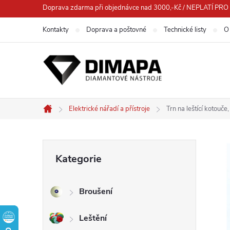
Přejít
Doprava zdarma při objednávce nad 3000,-Kč / NEPLATÍ 
na
Kontakty
Doprava a poštovné
Technické listy
O
obsah
Elektrické nářadí a přístroje
Trn na leštící kotouč
Domů
P
Přeskočit
Kategorie
kategorie
o
Broušení
s
Leštění
t