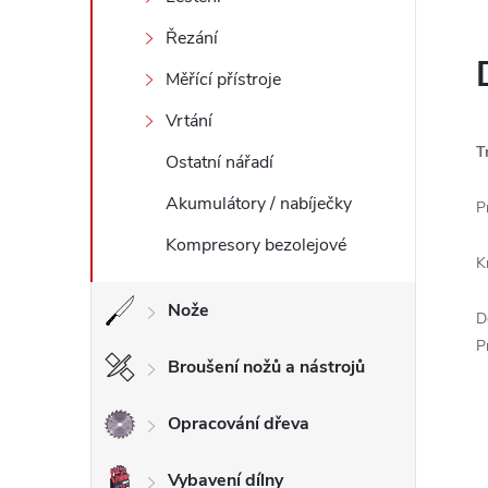
l
Řezání
Měřící přístroje
Vrtání
T
Ostatní nářadí
Akumulátory / nabíječky
P
Kompresory bezolejové
K
Nože
D
P
Broušení nožů a nástrojů
Opracování dřeva
Vybavení dílny