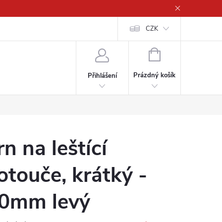
CZK
NÁKUPNÍ
KOŠÍK
Prázdný košík
Přihlášení
rn na leštící
otouče, krátký -
0mm levý