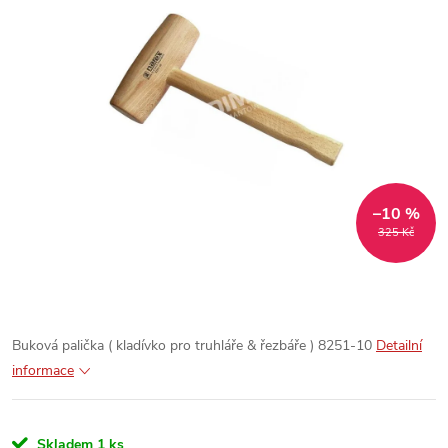
–10 %
325 Kč
Buková palička ( kladívko pro truhláře & řezbáře ) 8251-10
Detailní
informace
Skladem
1 ks