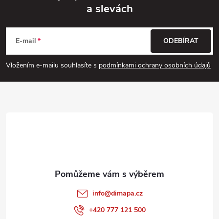
a slevách
Z
á
E-mail
ODEBÍRAT
p
Vložením e-mailu souhlasíte s
podmínkami ochrany osobních údajů
a
t
í
info
@
dimapa.cz
+420 777 121 500