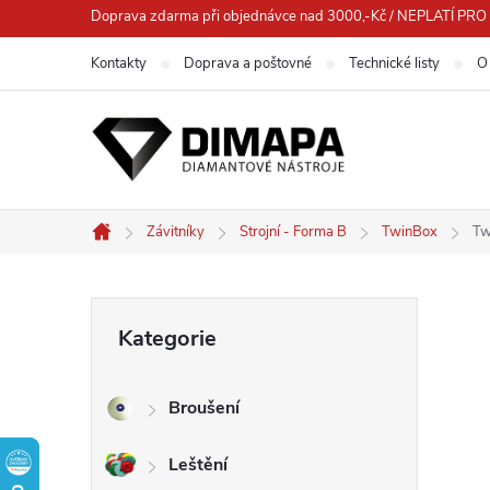
Přejít
Doprava zdarma při objednávce nad 3000,-Kč / NEPLATÍ 
na
Kontakty
Doprava a poštovné
Technické listy
O
obsah
Závitníky
Strojní - Forma B
TwinBox
Tw
Domů
P
Přeskočit
Kategorie
kategorie
o
Broušení
s
Leštění
t