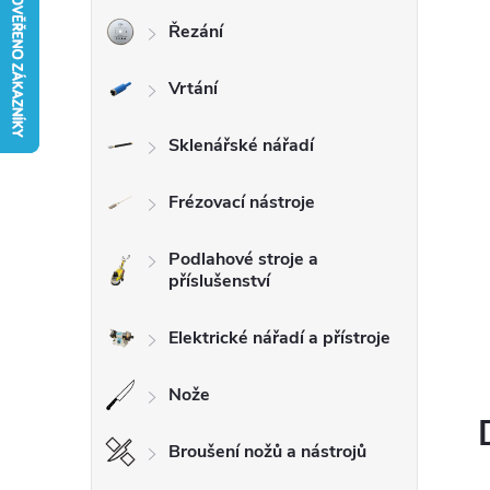
Řezání
r
Vrtání
a
n
Sklenářské nářadí
n
Frézovací nástroje
í
Podlahové stroje a
příslušenství
p
Elektrické nářadí a přístroje
a
Nože
n
Broušení nožů a nástrojů
e