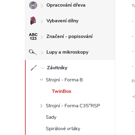
Opracování dřeva
T
l
Vybavení dílny
-
Značení - popisování
-
-
Lupy a mikroskopy
-
Závitníky
Strojní - Forma B
P
TwinBox
-
Strojní - Forma C35°RSP
-
Sady
Spirálové vrtáky