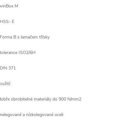
winBox M
 HSS- E
 Forma B s lamačem třísky
 tolerance ISO2/6H
 DIN 371
oužití:
dobře obrobitelné materiály do 900 N/mm2
 nelegované a nízkolegované oceli