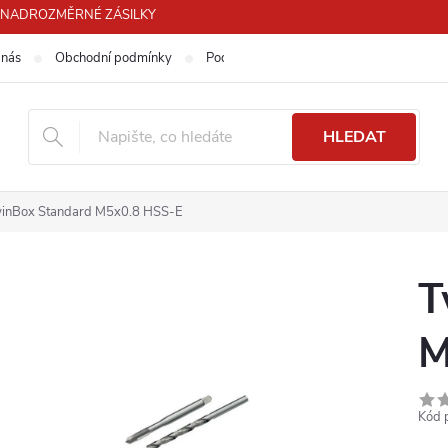
PRO NADROZMĚRNÉ ZÁSILKY
 nás
Obchodní podmínky
Podmínky ochrany osobních údajů
HLEDAT
inBox Standard M5x0.8 HSS-E
T
M
Kód 