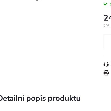
2
203 
Měr
cena
Detailní popis produktu