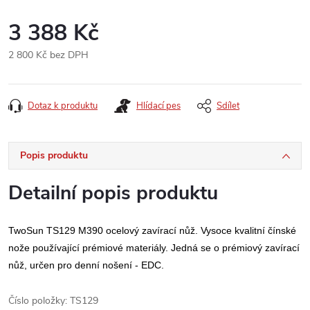
3 388 Kč
2 800 Kč bez DPH
Měrná
cena:
Dotaz k produktu
Hlídací pes
Sdílet
Popis produktu
Detailní popis produktu
TwoSun TS129 M390 ocelový zavírací nůž. Vysoce kvalitní čínské 
nože používající prémiové materiály. 
Jedná se o prémiový zavírací 
nůž, určen pro denní
 nošení - EDC.
Číslo položky: TS129