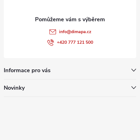
info
@
dimapa.cz
+420 777 121 500
Informace pro vás
Novinky