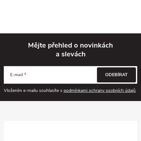
Mějte přehled o novinkách
a slevách
Z
á
E-mail
ODEBÍRAT
p
Vložením e-mailu souhlasíte s
podmínkami ochrany osobních údajů
a
t
í