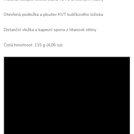
Otevřená podložka a ploutev KVT kuličkového ložiska
Distanční vložka a kapesní spona z titanové slitiny
Čistá hmotnost: 115 g (4,06 oz)