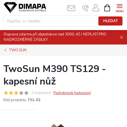
Přejít
NÁKUPNÍ
KOŠÍK
na
obsah
HLEDAT
Doprava zdarma při objednávce nad 3000,-Kč / NEPLATÍ PRO
NADROZMĚRNÉ ZÁSILKY
TWO SUN
TwoSun M390 TS129 -
kapesní nůž
1 hodnocení
Podrobnosti hodnocení
Kód produktu:
731-02