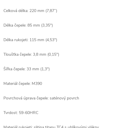
Celková délka: 220 mm (7,87”)
Délka čepele: 85 mm (3,35")
Délka rukojeti: 115 mm (4,53")
Tloušťka čepele: 3,8 mm (0,15")
Šířka čepele: 33 mm (1,3")
Materiál čepele: M390
Povrchová úprava čepele: saténový povrch
Tvrdost: 59-60HRC
Materiál rukojeti: slitina titanu TC4 s uhlíkovými vlákny