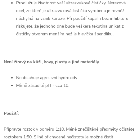
Prodlužuje životnost vaší ultrazvukové čističky. Nerezová
ocel, ze které je ultrazvuková čistička vyrobena je rovněž
náchylná na vznik koroze. Při použití kapalin bez inhibitoru
riskujete, že jednoho dne bude veškerá tekutina unikat z
čističky otvorem menším než je hlavička špendlíku.
Není žíravý na kůži, kovy, plasty a jiné materiály.
Neobsahuje agresivní hydroxidy.
Mírně zásadité pH - cca 10.
Použití:
Připravte roztok v poměru 1:10. Méně znečištěné předměty očistěte
roztokem 1:50. Silně přichycené nečistoty je možné čistit