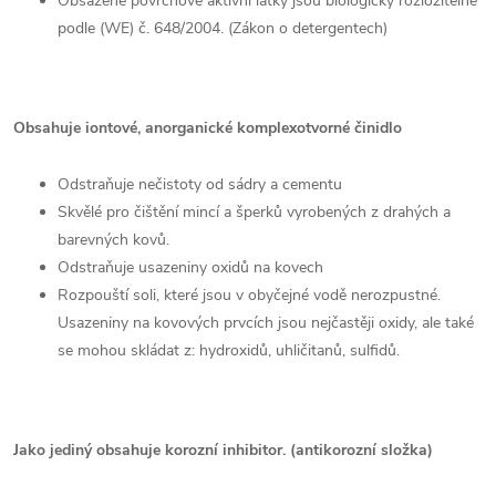
Obsažené povrchově aktivní látky jsou biologicky rozložitelné
podle (WE) č. 648/2004. (Zákon o detergentech)
Obsahuje iontové, anorganické komplexotvorné činidlo
Odstraňuje nečistoty od sádry a cementu
Skvělé pro čištění mincí a šperků vyrobených z drahých a
barevných kovů.
Odstraňuje usazeniny oxidů na kovech
Rozpouští soli, které jsou v obyčejné vodě nerozpustné.
Usazeniny na kovových prvcích jsou nejčastěji oxidy, ale také
se mohou skládat z: hydroxidů, uhličitanů, sulfidů.
Jako jediný obsahuje korozní inhibitor. (antikorozní složka)