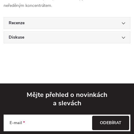
neředěným koncentrátem.
Recenze
Diskuse
Mějte přehled o novinkách
a slevách
Z
á
E-mail
ODEBÍRAT