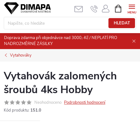
Přejít
NÁKUPNÍ
KOŠÍK
na
obsah
HLEDAT
Doprava zdarma při objednávce nad 3000,-Kč / NEPLATÍ PRO
NADROZMĚRNÉ ZÁSILKY
Vytahováky
Vytahovák zalomených
šroubů 4ks Hobby
Neohodnoceno
Podrobnosti hodnocení
Kód produktu:
151.0