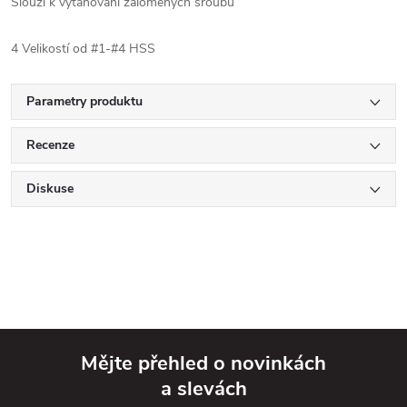
Slouží k vytahování zalomených šroubů
4 Velikostí od #1-#4 HSS
Parametry produktu
Recenze
Diskuse
Mějte přehled o novinkách
a slevách
Z