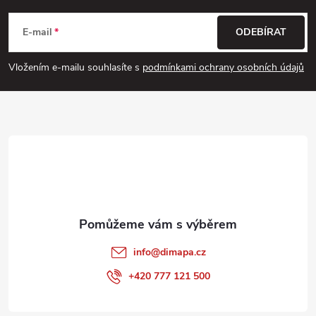
á
E-mail
ODEBÍRAT
p
Vložením e-mailu souhlasíte s
podmínkami ochrany osobních údajů
a
t
í
info
@
dimapa.cz
+420 777 121 500