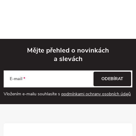
Mějte přehled o novinkách
a slevách
Z
á
E-mail
ODEBÍRAT
p
Vložením e-mailu souhlasíte s
podmínkami ochrany osobních údajů
a
t