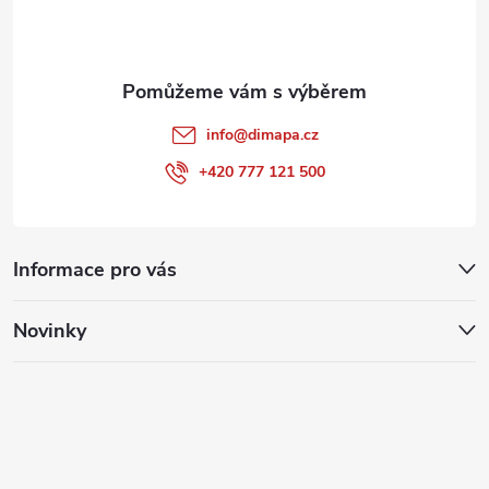
í
info
@
dimapa.cz
+420 777 121 500
Informace pro vás
Novinky