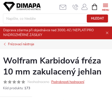
Přejít
NÁKUPNÍ
KOŠÍK
na
obsah
HLEDAT
Doprava zdarma při objednávce nad 3000,-Kč / NEPLATÍ PRO
NADROZMĚRNÉ ZÁSILKY
Frézovací nástroje
Wolfram Karbidová fréza
10 mm zakulacený jehlan
Neohodnoceno
Podrobnosti hodnocení
Kód produktu:
173