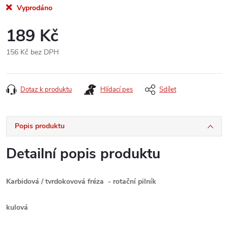
Vyprodáno
189 Kč
156 Kč bez DPH
Měrná
cena:
Dotaz k produktu
Hlídací pes
Sdílet
Popis produktu
Detailní popis produktu
Karbidová / tvrdokovová fréza - rotační pilník
kulová