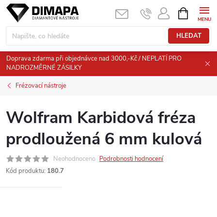
Přejít
NÁKUPNÍ
KOŠÍK
na
obsah
HLEDAT
Doprava zdarma při objednávce nad 3000,-Kč / NEPLATÍ PRO
NADROZMĚRNÉ ZÁSILKY
Frézovací nástroje
Wolfram Karbidová fréza
prodloužená 6 mm kulová
Neohodnoceno
Podrobnosti hodnocení
Kód produktu:
180.7