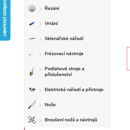
Řezání
r
Vrtání
a
n
Sklenářské nářadí
n
Frézovací nástroje
í
Podlahové stroje a
příslušenství
p
Elektrické nářadí a přístroje
a
Nože
n
Broušení nožů a nástrojů
e