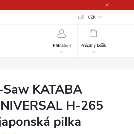
CZK
NÁKUPNÍ
KOŠÍK
Prázdný košík
Přihlášení
-Saw KATABA
NIVERSAL H-265
 japonská pilka