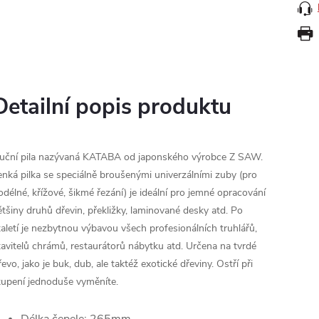
Detailní popis produktu
uční pila nazývaná KATABA od japonského výrobce Z SAW.
enká pilka se speciálně broušenými univerzálními zuby (pro
odélné, křížové, šikmé řezání) je ideální pro jemné opracování
ětšiny druhů dřevin, překližky, laminované desky atd. Po
taletí je nezbytnou výbavou všech profesionálních truhlářů,
tavitelů chrámů, restaurátorů nábytku atd. Určena na tvrdé
řevo, jako je buk, dub, ale taktéž exotické dřeviny. Ostří při
tupení jednoduše vyměníte.