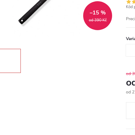
Kód 
–15 %
Prec
od 390 Kč
Vari
od 3
o
od
2
Měr
cena