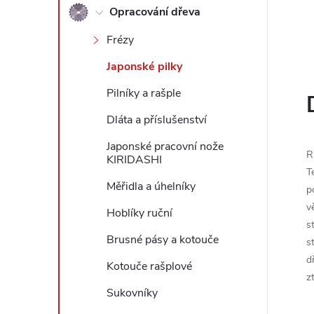
Opracování dřeva
l
Frézy
Japonské pilky
Pilníky a rašple
Dláta a příslušenství
Japonské pracovní nože
R
KIRIDASHI
T
Měřidla a úhelníky
p
v
Hoblíky ruční
s
Brusné pásy a kotouče
s
d
Kotouče rašplové
z
Sukovníky