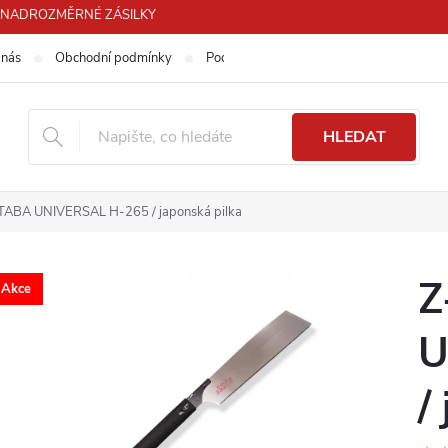
PRO NADROZMĚRNÉ ZÁSILKY
 nás
Obchodní podmínky
Podmínky ochrany osobních údajů
HLEDAT
ABA UNIVERSAL H-265 / japonská pilka
Z
Akce
U
/