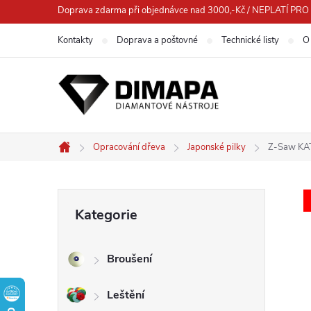
Přejít
Doprava zdarma při objednávce nad 3000,-Kč / NEPLATÍ 
na
Kontakty
Doprava a poštovné
Technické listy
O
obsah
Opracování dřeva
Japonské pilky
Z-Saw KAT
Domů
P
Přeskočit
Kategorie
kategorie
o
Broušení
s
Leštění
t