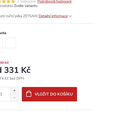
1 hodnocení
Podrobnosti hodnocení
produktu:
Zvolte variantu
izní ruční pilka ZETSAW
Detailní informace
anta
90 Kč
d
331 Kč
74 Kč
bez DPH
ná
:
VLOŽIT DO KOŠÍKU