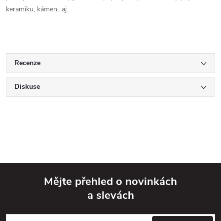
keramiku, kámen...aj.
Recenze
Diskuse
Mějte přehled o novinkách
a slevách
Z