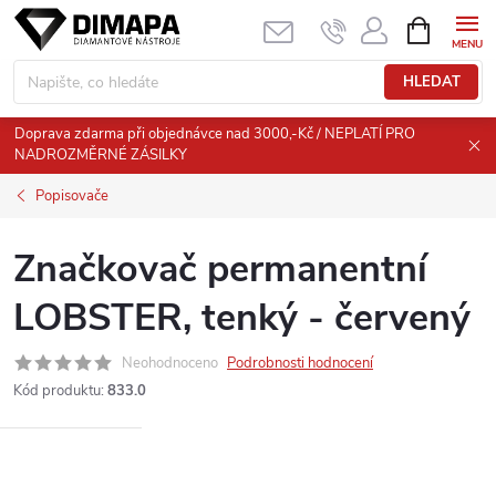
Přejít
NÁKUPNÍ
KOŠÍK
na
obsah
HLEDAT
Doprava zdarma při objednávce nad 3000,-Kč / NEPLATÍ PRO
NADROZMĚRNÉ ZÁSILKY
Popisovače
Značkovač permanentní
LOBSTER, tenký - červený
Neohodnoceno
Podrobnosti hodnocení
Kód produktu:
833.0