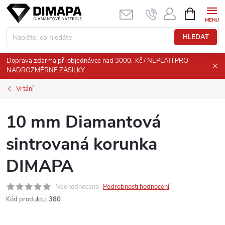
Přejít
NÁKUPNÍ
KOŠÍK
na
obsah
HLEDAT
Doprava zdarma při objednávce nad 3000,-Kč / NEPLATÍ PRO
NADROZMĚRNÉ ZÁSILKY
Vrtání
10 mm Diamantová
sintrovaná korunka
DIMAPA
Neohodnoceno
Podrobnosti hodnocení
Kód produktu:
380