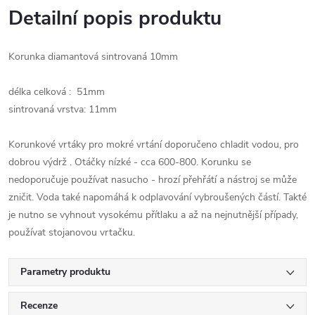
Detailní popis produktu
Korunka diamantová sintrovaná 10mm
délka celková : 51mm
sintrovaná vrstva: 11mm
Korunkové vrtáky pro mokré vrtání doporučeno chladit vodou, pro
dobrou výdrž . Otáčky nízké - cca 600-800. Korunku se
nedoporučuje používat nasucho - hrozí přehřátí a nástroj se může
zničit. Voda také napomáhá k odplavování vybroušených částí. Takté
je nutno se vyhnout vysokému přítlaku a až na nejnutnější případy,
používat stojanovou vrtačku.
Parametry produktu
Recenze