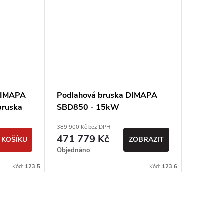
 DIMAPA
Podlahová bruska DIMAPA
Planeto
bruska
SBD850 - 15kW
64SBD
400V /
389 900 Kč bez DPH
107 000 Kč
471 779 Kč
129 4
 KOŠÍKU
ZOBRAZIT
Objednáno
Sklad
Kód:
123.5
Kód:
123.6