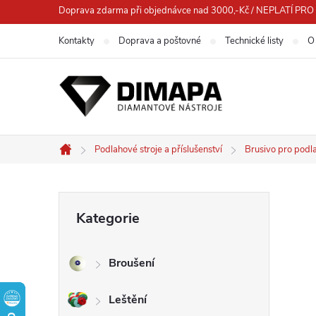
Přejít
Doprava zdarma při objednávce nad 3000,-Kč / NEPLATÍ 
na
Kontakty
Doprava a poštovné
Technické listy
O
obsah
Podlahové stroje a příslušenství
Brusivo pro podl
Domů
P
Přeskočit
Kategorie
kategorie
o
Broušení
s
Leštění
t