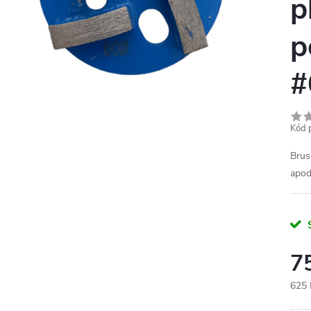
p
p
#
Kód 
Brus
apod
7
625 
Měr