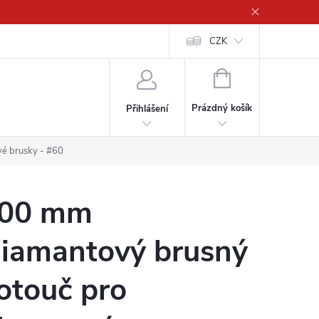
CZK
NÁKUPNÍ
KOŠÍK
Prázdný košík
Přihlášení
vé brusky - #60
00 mm
iamantový brusný
otouč pro