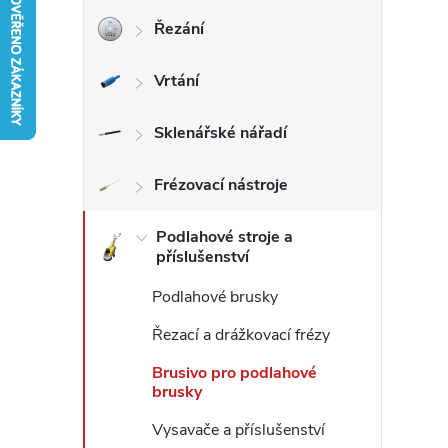
Řezání
r
Vrtání
a
n
Sklenářské nářadí
n
Frézovací nástroje
í
Podlahové stroje a
příslušenství
p
Podlahové brusky
a
Řezací a drážkovací frézy
Brusivo pro podlahové
n
brusky
Vysavače a příslušenství
e