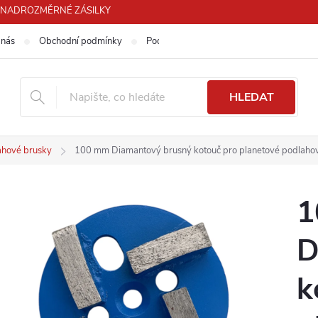
PRO NADROZMĚRNÉ ZÁSILKY
 nás
Obchodní podmínky
Podmínky ochrany osobních údajů
HLEDAT
ahové brusky
100 mm Diamantový brusný kotouč pro planetové podlaho
1
D
k