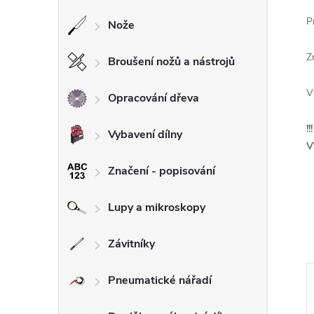
P
Nože
Z
Broušení nožů a nástrojů
V
Opracování dřeva
!
Vybavení dílny
V
Značení - popisování
Lupy a mikroskopy
Závitníky
Pneumatické nářadí