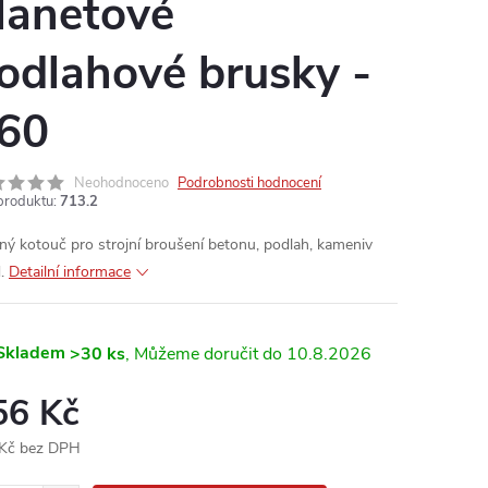
lanetové
odlahové brusky -
60
Neohodnoceno
Podrobnosti hodnocení
produktu:
713.2
ný kotouč pro strojní broušení betonu, podlah, kameniv
.
Detailní informace
Skladem
>30 ks
10.8.2026
56 Kč
Kč bez DPH
ná