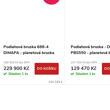
Podlahová bruska 688-4
Podlahová bruska -
DIMAPA - planetová bruska
PBS550 - planetová 
190 000 Kč bez DPH
107 000 Kč bez DPH
229 900 Kč
129 470 Kč
DO KOŠÍKU
DO
Skladem
1 ks
Skladem
1 ks
Kód:
123.1