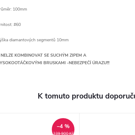
růměr: 100mm
rnitost: #60
ýška diamantových segmentů 10mm
!! NELZE KOMBINOVAT SE SUCHÝM ZIPEM A
YSOKOOTÁČKOVÝMI BRUSKAMI -NEBEZPEČÍ ÚRAZU!!!
K tomuto produktu doporuču
–4 %
239 900 Kč