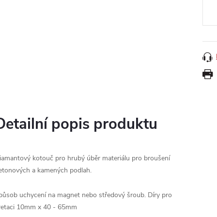
cena
Detailní popis produktu
iamantový kotouč pro hrubý úběr materiálu pro broušení
etonových a kamených podlah.
působ uchycení na magnet nebo středový šroub. Díry pro
retaci 10mm x 40 - 65mm