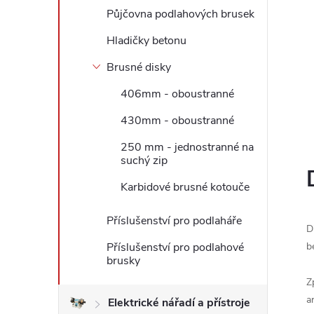
Půjčovna podlahových brusek
l
Hladičky betonu
Brusné disky
406mm - oboustranné
430mm - oboustranné
250 mm - jednostranné na
suchý zip
Karbidové brusné kotouče
Příslušenství pro podlaháře
D
Příslušenství pro podlahové
b
brusky
Z
a
Elektrické nářadí a přístroje