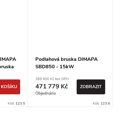
 DIMAPA
Podlahová bruska DIMAPA
Planeto
bruska
SBD850 - 15kW
64SBD
400V /
389 900 Kč bez DPH
107 000 Kč
471 779 Kč
129 4
 KOŠÍKU
ZOBRAZIT
Objednáno
Sklad
Kód:
123.5
Kód:
123.6