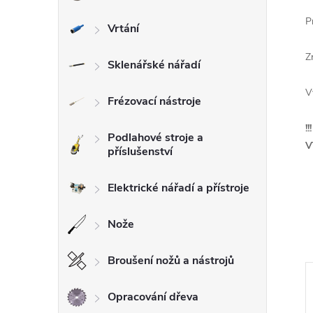
P
Vrtání
Z
Sklenářské nářadí
V
Frézovací nástroje
!
Podlahové stroje a
V
příslušenství
Elektrické nářadí a přístroje
Nože
Broušení nožů a nástrojů
Opracování dřeva