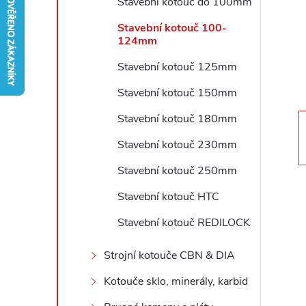
Stavební kotouč do 100mm
r
Stavební kotouč 100-
124mm
a
Stavební kotouč 125mm
n
Stavební kotouč 150mm
Stavební kotouč 180mm
n
Stavební kotouč 230mm
í
Stavební kotouč 250mm
p
Stavební kotouč HTC
Stavební kotouč REDILOCK
a
Strojní kotouče CBN & DIA
n
Kotouče sklo, minerály, karbid
e