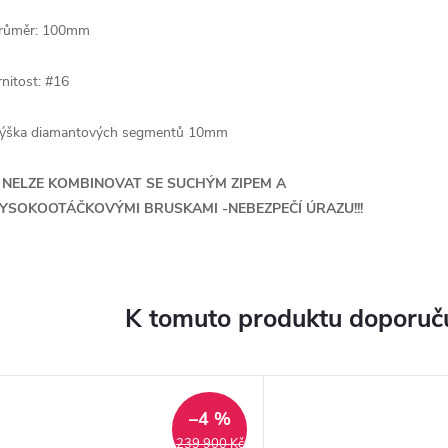
růměr: 100mm
rnitost: #16
ýška diamantových segmentů 10mm
!! NELZE KOMBINOVAT SE SUCHÝM ZIPEM A
YSOKOOTÁČKOVÝMI BRUSKAMI -NEBEZPEČÍ ÚRAZU!!!
K tomuto produktu doporuču
–4 %
239 900 Kč