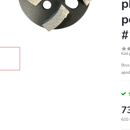
p
p
#
Kód 
Brus
apo
7
610 
Měr