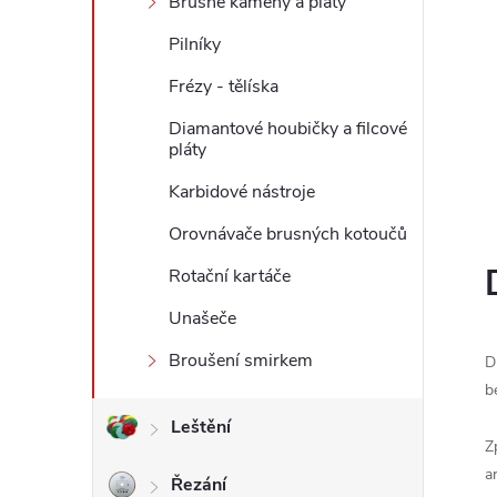
Brusné kameny a pláty
l
Pilníky
Frézy - tělíska
Diamantové houbičky a filcové
pláty
Karbidové nástroje
Orovnávače brusných kotoučů
Rotační kartáče
Unašeče
Broušení smirkem
D
b
Leštění
Z
a
Řezání