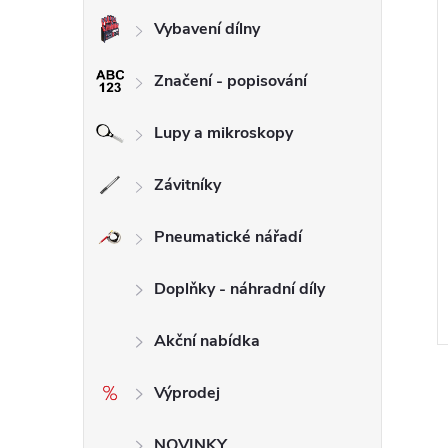
Vybavení dílny
Značení - popisování
Lupy a mikroskopy
Závitníky
 bruska DIMAPA
Planetová podlahová bruska
 15kW
64SBD6500mm SBD650,
Pneumatické nářadí
400V / 7,5kW
 DPH
107 000 Kč bez DPH
Kč
129 470 Kč
ZOBRAZIT
DO KOŠÍKU
Doplňky - náhradní díly
Skladem
3 ks
Kód:
123.6
Kód:
123.02
Akční nabídka
Výprodej
NOVINKY