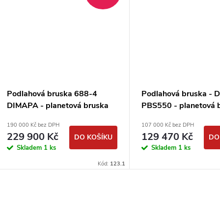
Podlahová bruska 688-4
Podlahová bruska -
DIMAPA - planetová bruska
PBS550 - planetová 
190 000 Kč bez DPH
107 000 Kč bez DPH
229 900 Kč
129 470 Kč
DO KOŠÍKU
DO
Skladem
1 ks
Skladem
1 ks
Kód:
123.1