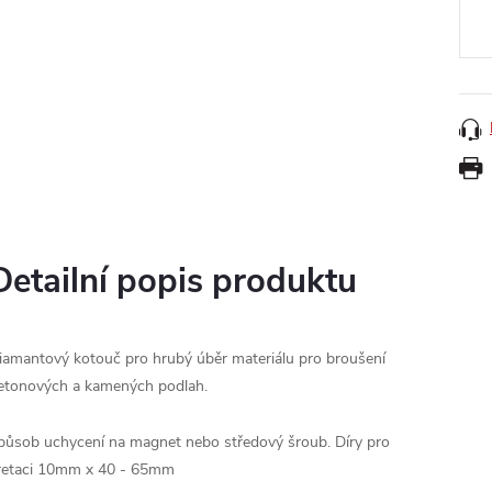
cena
Detailní popis produktu
iamantový kotouč pro hrubý úběr materiálu pro broušení
etonových a kamených podlah.
působ uchycení na magnet nebo středový šroub. Díry pro
retaci 10mm x 40 - 65mm