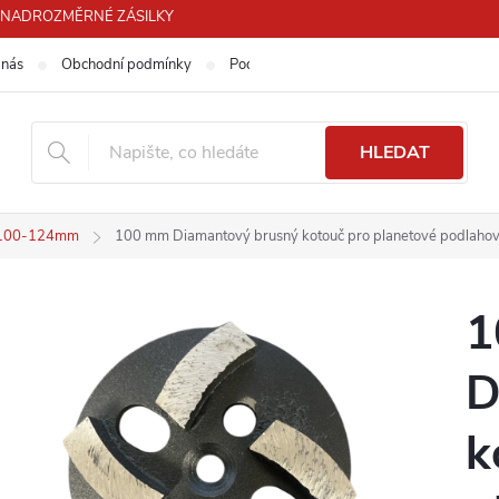
PRO NADROZMĚRNÉ ZÁSILKY
 nás
Obchodní podmínky
Podmínky ochrany osobních údajů
HLEDAT
č 100-124mm
100 mm Diamantový brusný kotouč pro planetové podlahov
1
D
k