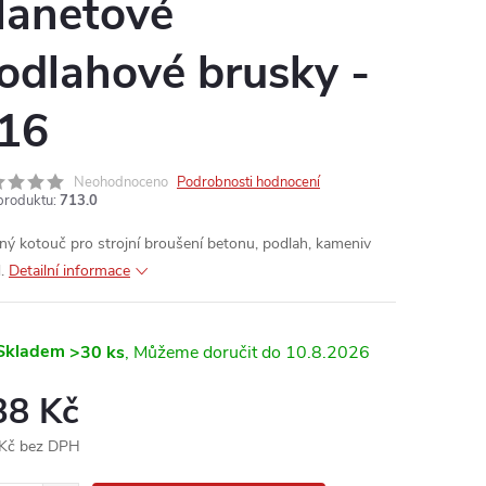
lanetové
odlahové brusky -
16
Neohodnoceno
Podrobnosti hodnocení
produktu:
713.0
ný kotouč pro strojní broušení betonu, podlah, kameniv
d.
Detailní informace
Skladem
>30 ks
10.8.2026
38 Kč
Kč bez DPH
ná