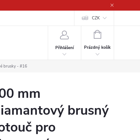
CZK
NÁKUPNÍ
KOŠÍK
Prázdný košík
Přihlášení
é brusky - #16
00 mm
iamantový brusný
otouč pro