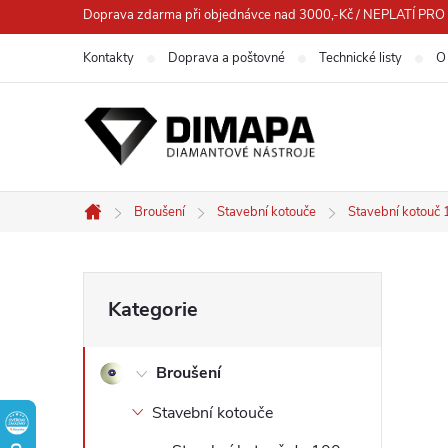
Přejít
Doprava zdarma při objednávce nad 3000,-Kč / NEPLATÍ 
na
Kontakty
Doprava a poštovné
Technické listy
O
obsah
Broušení
Stavební kotouče
Stavební kotou
Domů
P
Přeskočit
Kategorie
kategorie
o
Broušení
s
Stavební kotouče
t