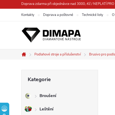
Přejít
Doprava zdarma při objednávce nad 3000,-Kč / NEPLATÍ 
na
Kontakty
Doprava a poštovné
Technické listy
O
obsah
Podlahové stroje a příslušenství
Brusivo pro podl
Domů
P
Přeskočit
Kategorie
kategorie
o
Broušení
s
Leštění
t