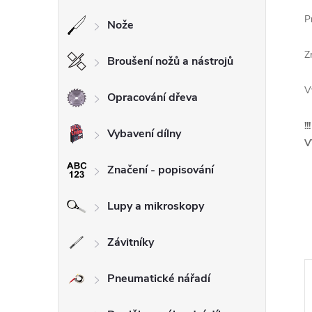
P
Nože
Z
Broušení nožů a nástrojů
V
Opracování dřeva
!
Vybavení dílny
V
Značení - popisování
Lupy a mikroskopy
Závitníky
Pneumatické nářadí