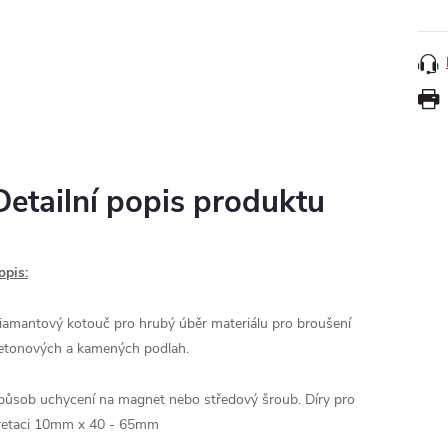
Detailní popis produktu
opis:
iamantový kotouč pro hrubý úběr materiálu pro broušení
etonových a kamených podlah.
působ uchycení na magnet nebo středový šroub. Díry pro
retaci 10mm x 40 - 65mm