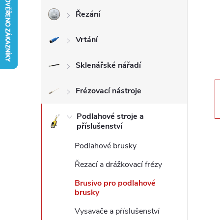
Řezání
r
Vrtání
a
n
Sklenářské nářadí
n
Frézovací nástroje
í
Podlahové stroje a
příslušenství
p
Podlahové brusky
a
Řezací a drážkovací frézy
Brusivo pro podlahové
n
brusky
Vysavače a příslušenství
e