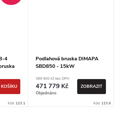
8-4
Podlahová bruska DIMAPA
Planeto
bruska
SBD850 - 15kW
64SBD
400V /
389 900 Kč bez DPH
107 000 Kč
471 779 Kč
129 4
 KOŠÍKU
ZOBRAZIT
Objednáno
Sklad
Kód:
123.1
Kód:
123.6