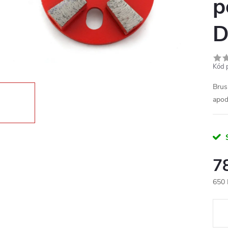
p
D
Kód 
Brus
apo
7
650 
Měr
cena