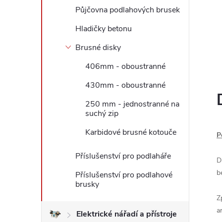
Půjčovna podlahových brusek
l
Hladičky betonu
Brusné disky
406mm - oboustranné
430mm - oboustranné
250 mm - jednostranné na
suchý zip
Karbidové brusné kotouče
P
Příslušenství pro podlaháře
D
b
Příslušenství pro podlahové
brusky
Z
a
Elektrické nářadí a přístroje