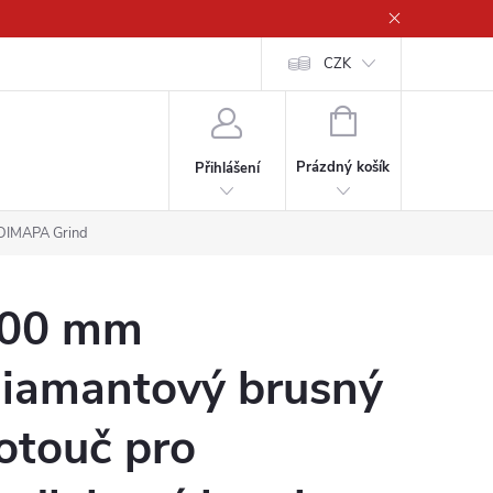
CZK
NÁKUPNÍ
KOŠÍK
Prázdný košík
Přihlášení
 DIMAPA Grind
00 mm
iamantový brusný
otouč pro