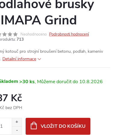
odlahové brusky
IMAPA Grind
Neohodnoceno
Podrobnosti hodnocení
produktu:
713
ný kotouč pro strojní broušení betonu, podlah, kameniv
d.
Detailní informace
Skladem
>30 ks
10.8.2026
87 Kč
Kč bez DPH
ná
:
VLOŽIT DO KOŠÍKU