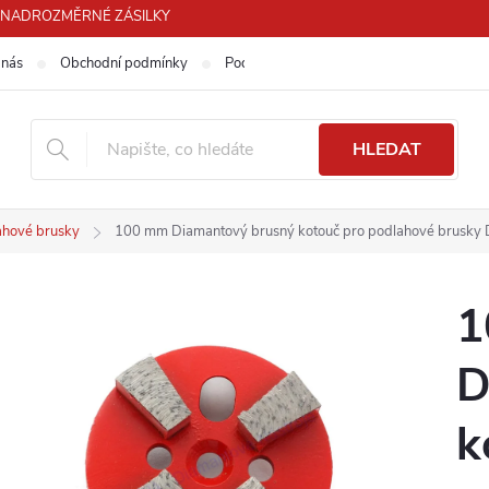
PRO NADROZMĚRNÉ ZÁSILKY
 nás
Obchodní podmínky
Podmínky ochrany osobních údajů
HLEDAT
ahové brusky
100 mm Diamantový brusný kotouč pro podlahové brusky
1
D
k