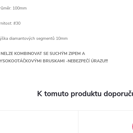
růměr: 100mm
rnitost: #30
ýška diamantových segmentů 10mm
!! NELZE KOMBINOVAT SE SUCHÝM ZIPEM A
YSOKOOTÁČKOVÝMI BRUSKAMI -NEBEZPEČÍ ÚRAZU!!!
K tomuto produktu doporuču