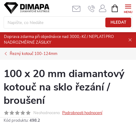
Přejít
NÁKUPNÍ
KOŠÍK
na
obsah
HLEDAT
Doprava zdarma při objednávce nad 3000,-Kč / NEPLATÍ PRO
NADROZMĚRNÉ ZÁSILKY
Řezný kotouč 100-124mm
100 x 20 mm diamantový
kotouč na sklo řezání /
broušení
Neohodnoceno
Podrobnosti hodnocení
Kód produktu:
498.2