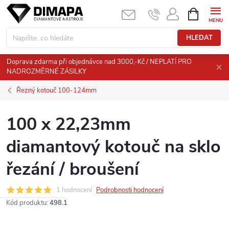
Přejít
NÁKUPNÍ
KOŠÍK
na
obsah
HLEDAT
Doprava zdarma při objednávce nad 3000,-Kč / NEPLATÍ PRO
NADROZMĚRNÉ ZÁSILKY
Řezný kotouč 100-124mm
100 x 22,23mm
diamantový kotouč na sklo
řezání / broušení
1 hodnocení
Podrobnosti hodnocení
Kód produktu:
498.1