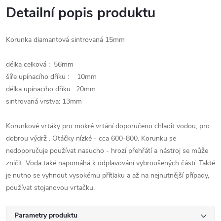
Detailní popis produktu
Korunka diamantová sintrovaná 15mm
délka celková : 56mm
šíře upínacího dříku : 10mm
délka upínacího dříku : 20mm
sintrovaná vrstva: 13mm
Korunkové vrtáky pro mokré vrtání doporučeno chladit vodou, pro
dobrou výdrž . Otáčky nízké - cca 600-800. Korunku se
nedoporučuje používat nasucho - hrozí přehřátí a nástroj se může
zničit. Voda také napomáhá k odplavování vybroušených částí. Takté
je nutno se vyhnout vysokému přítlaku a až na nejnutnější případy,
používat stojanovou vrtačku.
Parametry produktu