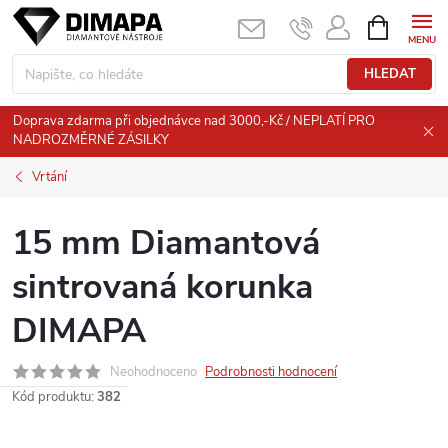
Přejít
NÁKUPNÍ
KOŠÍK
na
obsah
HLEDAT
Doprava zdarma při objednávce nad 3000,-Kč / NEPLATÍ PRO
NADROZMĚRNÉ ZÁSILKY
Vrtání
15 mm Diamantová
sintrovaná korunka
DIMAPA
Neohodnoceno
Podrobnosti hodnocení
Kód produktu:
382