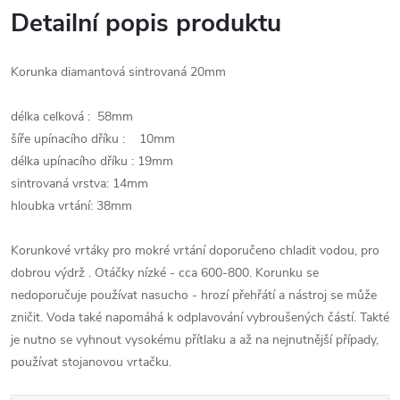
Detailní popis produktu
Korunka diamantová sintrovaná 20mm
délka celková : 58mm
šíře upínacího dříku : 10mm
délka upínacího dříku : 19mm
sintrovaná vrstva: 14mm
hloubka vrtání: 38mm
Korunkové vrtáky pro mokré vrtání doporučeno chladit vodou, pro
dobrou výdrž . Otáčky nízké - cca 600-800. Korunku se
nedoporučuje používat nasucho - hrozí přehřátí a nástroj se může
zničit. Voda také napomáhá k odplavování vybroušených částí. Takté
je nutno se vyhnout vysokému přítlaku a až na nejnutnější případy,
používat stojanovou vrtačku.