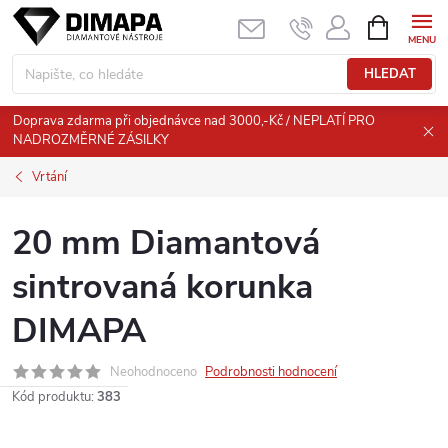
Přejít
NÁKUPNÍ
KOŠÍK
na
obsah
HLEDAT
Doprava zdarma při objednávce nad 3000,-Kč / NEPLATÍ PRO
NADROZMĚRNÉ ZÁSILKY
Vrtání
20 mm Diamantová
sintrovaná korunka
DIMAPA
Neohodnoceno
Podrobnosti hodnocení
Kód produktu:
383