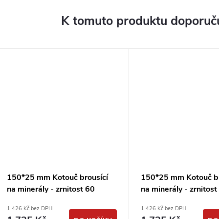
K tomuto produktu doporuču
150*25 mm Kotouč brousící
150*25 mm Kotouč br
na minerály - zrnitost 60
na minerály - zrnitos
DIMAPA
DIMAPA
1 426 Kč bez DPH
1 426 Kč bez DPH