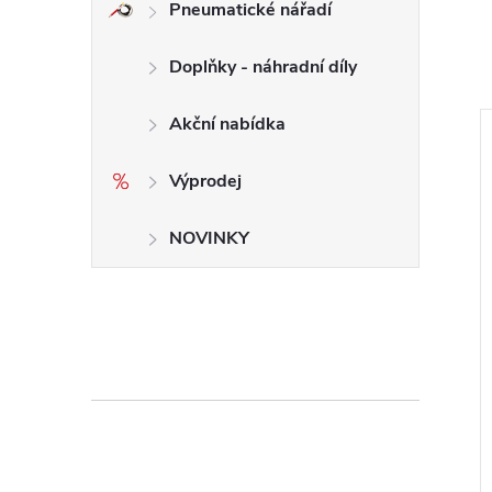
Pneumatické nářadí
Doplňky - náhradní díly
Akční nabídka
Výprodej
NOVINKY
Kotouč brousící
150*50 mm Kotouč brousící
 - zrnitost 60
na minerály - zrnitost 150
DIMAPA
PH
2 470 Kč bez DPH