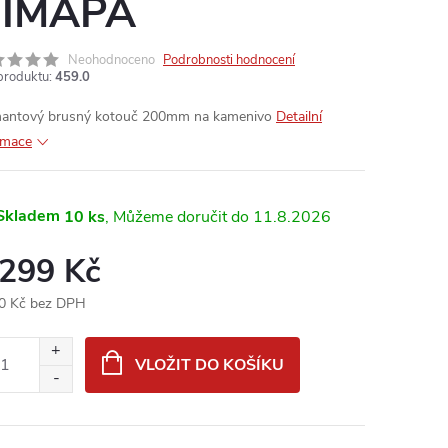
IMAPA
Neohodnoceno
Podrobnosti hodnocení
produktu:
459.0
antový brusný kotouč 200mm na kamenivo
Detailní
rmace
Skladem
10 ks
11.8.2026
 299 Kč
0 Kč bez DPH
ná
:
VLOŽIT DO KOŠÍKU