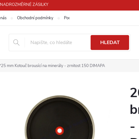
PRO NADROZMĚRNÉ ZÁSILKY
 nás
Obchodní podmínky
Podmínky ochrany osobních údajů
HLEDAT
25 mm Kotouč brousící na minerály - zrnitost 150 DIMAPA
2
b
-