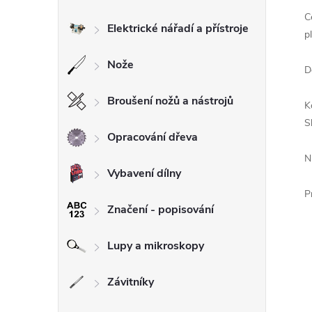
C
Elektrické nářadí a přístroje
p
Nože
D
Broušení nožů a nástrojů
K
S
Opracování dřeva
N
Vybavení dílny
P
Značení - popisování
Lupy a mikroskopy
Závitníky