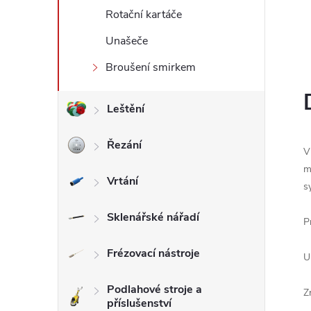
Rotační kartáče
l
Unašeče
Broušení smirkem
Leštění
Řezání
V
m
Vrtání
s
Sklenářské nářadí
P
Frézovací nástroje
U
Podlahové stroje a
Z
příslušenství