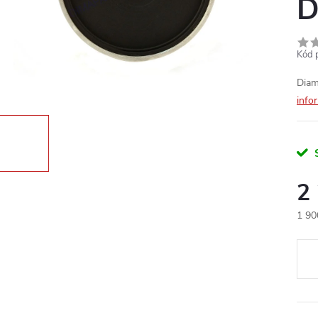
D
Kód 
Diam
info
2
1 90
Měr
cena