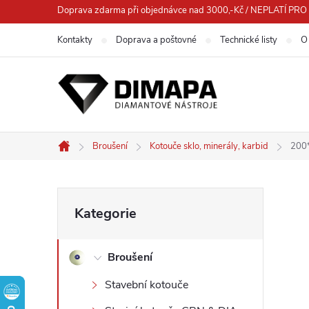
Přejít
Doprava zdarma při objednávce nad 3000,-Kč / NEPLATÍ 
na
Kontakty
Doprava a poštovné
Technické listy
O
obsah
Broušení
Kotouče sklo, minerály, karbid
200*
Domů
P
Přeskočit
Kategorie
kategorie
o
Broušení
s
Stavební kotouče
t