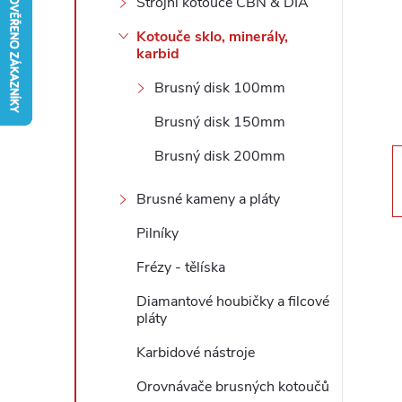
Strojní kotouče CBN & DIA
r
Kotouče sklo, minerály,
karbid
a
Brusný disk 100mm
n
Brusný disk 150mm
Brusný disk 200mm
n
Brusné kameny a pláty
í
Pilníky
p
Frézy - tělíska
a
Diamantové houbičky a filcové
pláty
n
Karbidové nástroje
Orovnávače brusných kotoučů
e