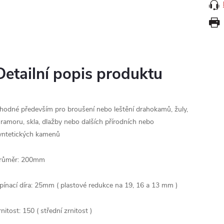
Detailní popis produktu
hodné především pro broušení nebo leštění drahokamů, žuly,
ramoru, skla, dlažby nebo dalších přírodních nebo
yntetických kamenů
růměr: 200mm
pínací díra: 25mm ( plastové redukce na 19, 16 a 13 mm )
rnitost: 150 ( střední zrnitost )