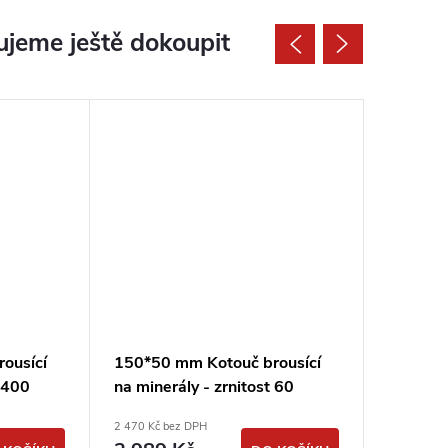
jeme ještě dokoupit
ousící
150*50 mm Kotouč brousící
150*50 
t 400
na minerály - zrnitost 60
na miner
DIMAPA
DIMAP
2 470 Kč bez DPH
2 470 Kč b