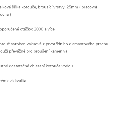
elková šířka kotouče, brousící vrstvy: 25mm ( pracovní
locha )
oporučené otáčky: 2000 a více
otouč vyroben vakuově z prvotřídního diamantového prachu.
louží převážně pro broušení kameniva
utné dostatečné chlazení kotouče vodou
rémiová kvalita