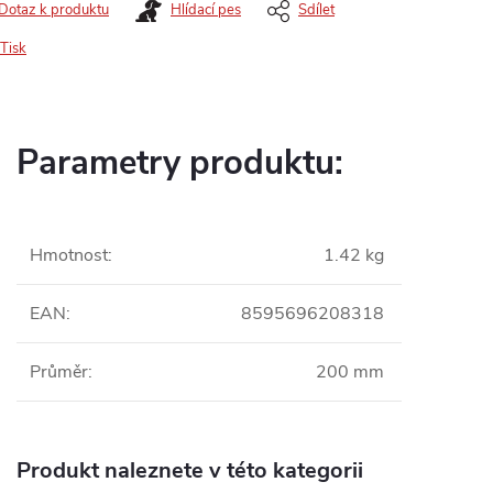
Dotaz k produktu
Hlídací pes
Sdílet
Tisk
Parametry produktu:
Hmotnost
:
1.42 kg
EAN
:
8595696208318
Průměr
:
200 mm
Produkt naleznete v této kategorii