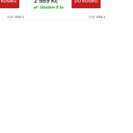
2 989 Kč
2 989
 KOŠÍKU
DO KOŠÍKU
Skladem
8 ks
Sklad
Kód:
458.1
Kód:
458.2