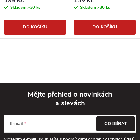
199 Kč
139 Kč
Skladem
>30 ks
Skladem
>30 ks
DO KOŠÍKU
DO KOŠÍKU
Mějte přehled o novinkách
a slevách
Z
á
E-mail
ODEBÍRAT
p
Vložením e-mailu souhlasíte s
podmínkami ochrany osobních údajů