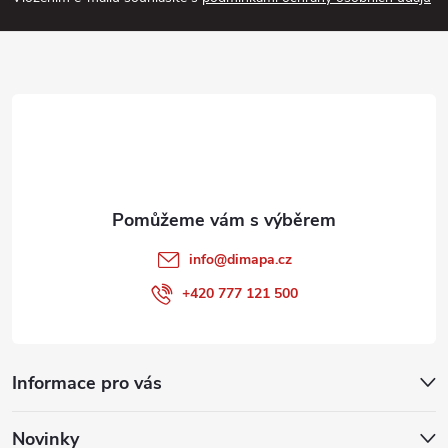
a
t
í
info
@
dimapa.cz
+420 777 121 500
Informace pro vás
Novinky