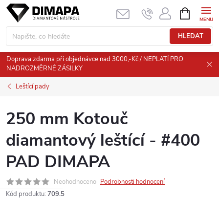
Přejít
NÁKUPNÍ
KOŠÍK
na
obsah
HLEDAT
Doprava zdarma při objednávce nad 3000,-Kč / NEPLATÍ PRO
NADROZMĚRNÉ ZÁSILKY
Leštící pady
250 mm Kotouč
diamantový leštící - #400
PAD DIMAPA
Neohodnoceno
Podrobnosti hodnocení
Kód produktu:
709.5