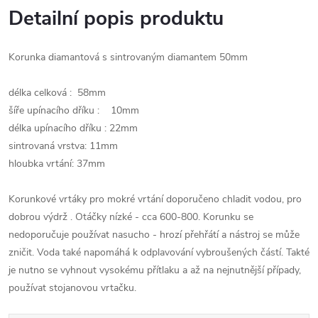
Detailní popis produktu
Korunka diamantová s sintrovaným diamantem 50mm
délka celková : 58mm
šíře upínacího dříku : 10mm
délka upínacího dříku : 22mm
sintrovaná vrstva: 11mm
hloubka vrtání: 37mm
Korunkové vrtáky pro mokré vrtání doporučeno chladit vodou, pro
dobrou výdrž . Otáčky nízké - cca 600-800. Korunku se
nedoporučuje používat nasucho - hrozí přehřátí a nástroj se může
zničit. Voda také napomáhá k odplavování vybroušených částí. Takté
je nutno se vyhnout vysokému přítlaku a až na nejnutnější případy,
používat stojanovou vrtačku.