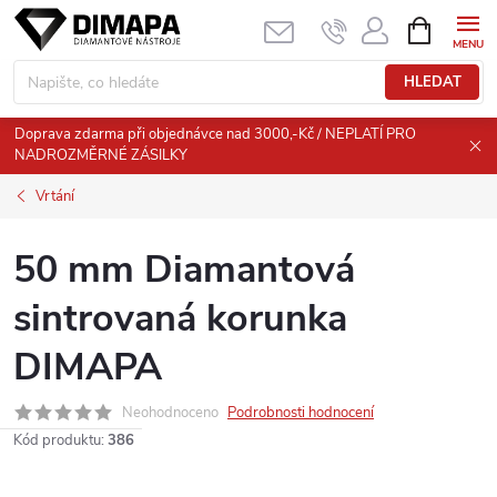
Přejít
NÁKUPNÍ
KOŠÍK
na
obsah
HLEDAT
Doprava zdarma při objednávce nad 3000,-Kč / NEPLATÍ PRO
NADROZMĚRNÉ ZÁSILKY
Vrtání
50 mm Diamantová
sintrovaná korunka
DIMAPA
Neohodnoceno
Podrobnosti hodnocení
Kód produktu:
386