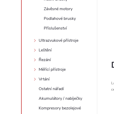
l
Závěsné motory
Podlahové brusky
Příslušenství
Ultrazvukové přístroje
Leštění
Řezání
Měřící přístroje
Vrtání
L
Ostatní nářadí
c
Akumulátory / nabíječky
Kompresory bezolejové