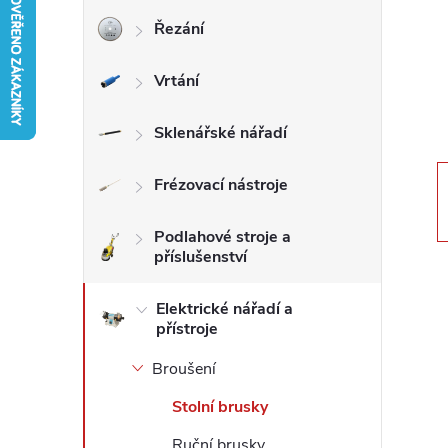
Řezání
r
Vrtání
a
n
Sklenářské nářadí
n
Frézovací nástroje
í
Podlahové stroje a
příslušenství
p
Elektrické nářadí a
přístroje
a
Broušení
n
Stolní brusky
e
Ruční brusky