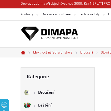
Přejít
Doprava zdarma při objednávce nad 3000,-Kč / NEPLATÍ 
na
Kontakty
Doprava a poštovné
Technické listy
O
obsah
Elektrické nářadí a přístroje
Broušení
Stolní 
Domů
P
Přeskočit
Kategorie
kategorie
o
Broušení
s
Leštění
t