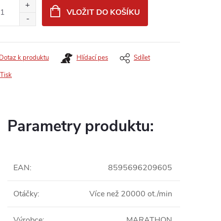
:
VLOŽIT DO KOŠÍKU
Dotaz k produktu
Hlídací pes
Sdílet
Tisk
Parametry produktu:
EAN
:
8595696209605
Otáčky
:
Více než 20000 ot./min
Výrobce
:
MARATHON