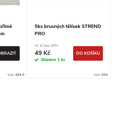
 přímé
5ks brusných tělísek STREND
em
PRO
ON -
41 Kč bez DPH
49 Kč
OBRAZIT
DO KOŠÍKU
Skladem
1 ks
Kód:
484.5
Kód:
094