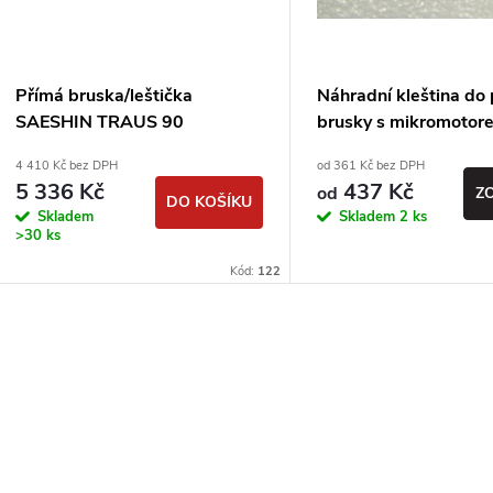
Přímá bruska/leštička
Náhradní kleština do
SAESHIN TRAUS 90
brusky s mikromotor
SAESHIN - MARATH
4 410 Kč bez DPH
od 361 Kč bez DPH
STRONGDRILL
5 336 Kč
437 Kč
od
Z
DO KOŠÍKU
Skladem
Skladem
2 ks
>30 ks
Kód:
122