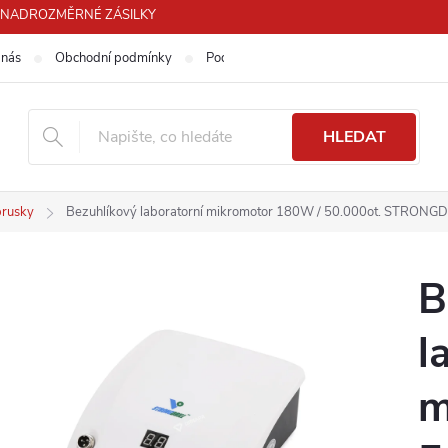
PRO NADROZMĚRNÉ ZÁSILKY
 nás
Obchodní podmínky
Podmínky ochrany osobních údajů
HLEDAT
brusky
Bezuhlíkový laboratorní mikromotor 180W / 50.000ot. STRONG
B
l
m