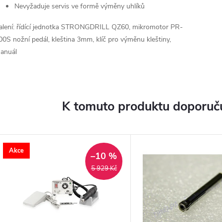
Nevyžaduje servis ve formě výměny uhlíků
alení: řídící jednotka STRONGDRILL QZ60, mikromotor PR-
00S nožní pedál, kleština 3mm, klíč pro výměnu kleštiny,
anuál
K tomuto produktu doporuču
Akce
–10 %
5 929 Kč