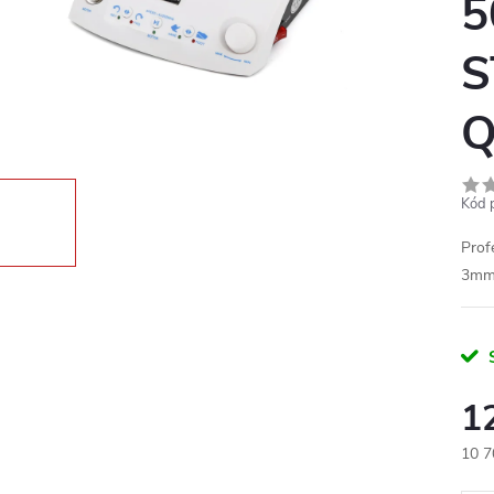
5
S
Q
Kód 
Prof
3m
1
10 7
Měr