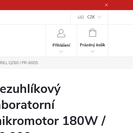
CZK
NÁKUPNÍ
KOŠÍK
Prázdný košík
Přihlášení
DRILL QZ60 / PR-600S
ezuhlíkový
aboratorní
ikromotor 180W /