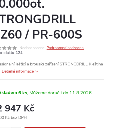
0.000ot.
TRONGDRILL
Z60 / PR-600S
Neohodnoceno
Podrobnosti hodnocení
produktu:
124
esionální lešťící a brousící zařízení STRONGDRILL Kleština
m
Detailní informace
Skladem
6 ks
11.8.2026
2 947 Kč
00 Kč bez DPH
ná