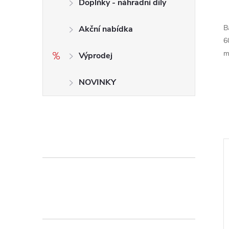
Doplňky - náhradní díly
B
Akční nabídka
6
m
Výprodej
NOVINKY