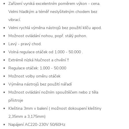
Zařízení vyniká excelentním poměrem výkon - cena.
Velmi hladkým a téměř neslyšitelným chodem bez
vibrací.
Velmi rychlá výměna nástrojů bez použití klíču apod.
Možnost ovládání nohou, popř. stálý pohon.
Levý - pravý chod.
Volná regulace otáček od 1.000 - 50.000 .
Extrémě nízká hlučnost a chvění !!
Regulace otáček: 1.000 - 50.000
Možnost volby oměru otáček
Výměna nástrojů bez použití nářadí
Možnost ovládání nožním spouštěčem nebo z těla
přístroje
Kleština 3mm v balení ( možnost dokoupení kleštiny
2,35mm a 3,175mm)
Napájení AC220-230V 50/60Hz