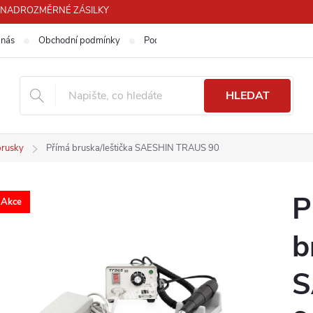
PRO NADROZMĚRNÉ ZÁSILKY
 nás
Obchodní podmínky
Podmínky ochrany osobních údajů
HLEDAT
brusky
Přímá bruska/leštička SAESHIN TRAUS 90
P
Akce
b
S