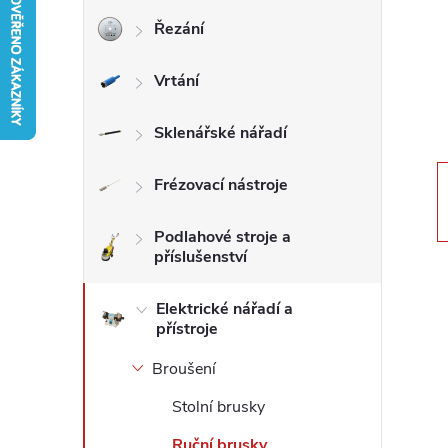
Řezání
r
Vrtání
a
n
Sklenářské nářadí
n
Frézovací nástroje
í
Podlahové stroje a
příslušenství
p
Elektrické nářadí a
přístroje
a
Broušení
n
Stolní brusky
e
Ruční brusky