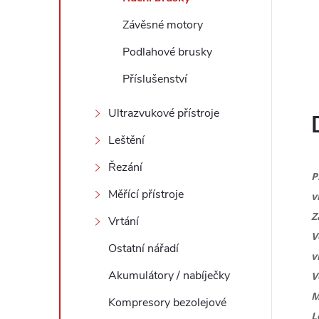
l
Závěsné motory
Podlahové brusky
Příslušenství
Ultrazvukové přístroje
Leštění
Řezání
P
Měřící přístroje
v
Z
Vrtání
V
Ostatní nářadí
v
Akumulátory / nabíječky
V
M
Kompresory bezolejové
L