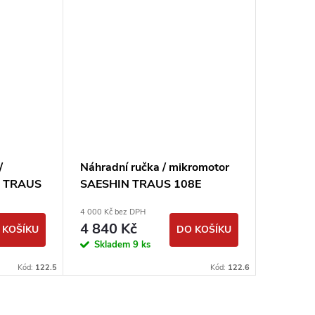
/
Náhradní ručka / mikromotor
Nástave
N TRAUS
SAESHIN TRAUS 108E
rovný 
4 000 Kč bez DPH
740 Kč bez
4 840 Kč
895 K
 KOŠÍKU
DO KOŠÍKU
Skladem
9 ks
Sklad
Kód:
122.5
Kód:
122.6