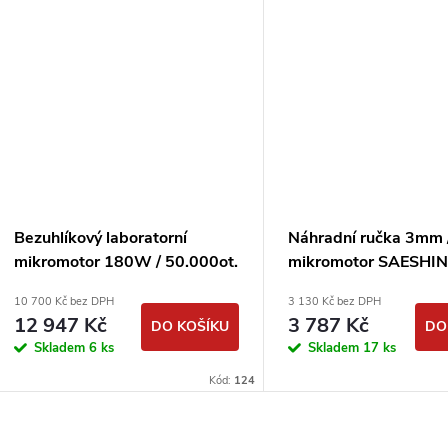
Bezuhlíkový laboratorní
Náhradní ručka 3mm 
mikromotor 180W / 50.000ot.
mikromotor SAESHI
STRONGDRILL QZ60 / PR-
90
10 700 Kč bez DPH
3 130 Kč bez DPH
600S
12 947 Kč
3 787 Kč
DO KOŠÍKU
DO
Skladem
6 ks
Skladem
17 ks
Kód:
124