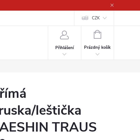
CZK
NÁKUPNÍ
KOŠÍK
Prázdný košík
Přihlášení
římá
ruska/leštička
AESHIN TRAUS