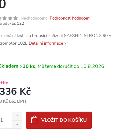
0
Neohodnoceno
Podrobnosti hodnocení
produktu:
122
esionální lešťící a brousící zařízení SAESHIN STRONG 90 +
kromotor 102L
Detailní informace
Skladem
>30 ks
10.8.2026
9 Kč
 336 Kč
0 Kč bez DPH
ná
:
VLOŽIT DO KOŠÍKU