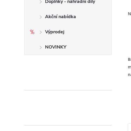
Doplňky - náhradní díly
N
Akční nabídka
Výprodej
NOVINKY
B
m
n