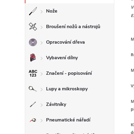
V
Nože
E
Broušení nožů a nástrojů
M
Opracování dřeva
R
Vybavení dílny
M
Značení - popisování
V
Lupy a mikroskopy
M
Závitníky
p
Pneumatické nářadí
K
d