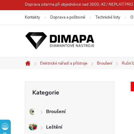
Přejít
Doprava zdarma při objednávce nad 3000,-Kč / NEPLATÍ 
na
Kontakty
Doprava a poštovné
Technické listy
O
obsah
Elektrické nářadí a přístroje
Broušení
Ruční 
Domů
P
Přeskočit
Kategorie
kategorie
o
Broušení
s
Leštění
t