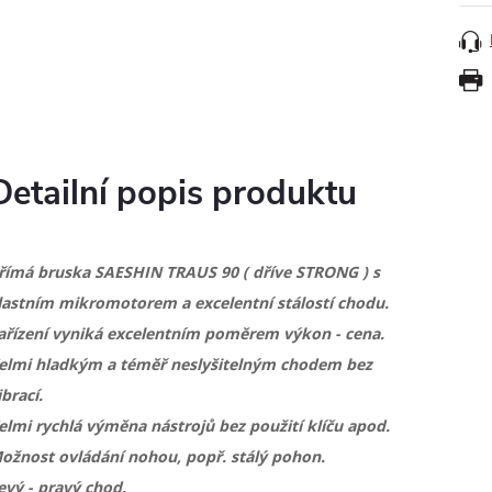
Detailní popis produktu
římá bruska SAESHIN TRAUS 90 ( dříve STRONG ) s
lastním mikromotorem a excelentní stálostí chodu.
ařízení vyniká excelentním poměrem výkon - cena.
elmi hladkým a téměř neslyšitelným chodem bez
ibrací.
elmi rychlá výměna nástrojů bez použití klíču apod.
ožnost ovládání nohou, popř. stálý pohon.
evý - pravý chod.