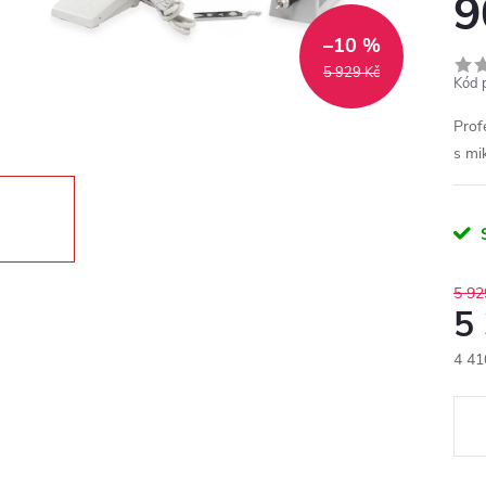
9
–10 %
5 929 Kč
Kód 
Prof
s mi
5 92
5
4 41
Měr
cena