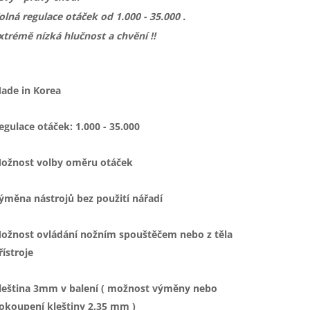
olná regulace otáček od 1.000 - 35.000 .
xtrémě nízká hlučnost a chvění !!
ade in Korea
egulace otáček: 1.000 - 35.000
ožnost volby oměru otáček
ýměna nástrojů bez použití nářadí
ožnost ovládání nožním spouštěčem nebo z těla
řístroje
leština 3mm v balení ( možnost výměny nebo
okoupení kleštiny 2.35 mm )