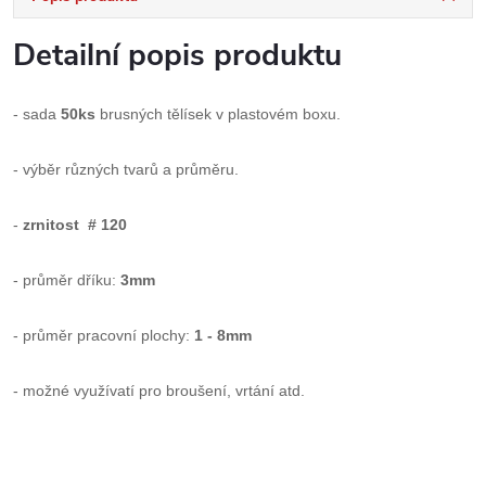
Detailní popis produktu
- sada
50ks
brusných tělísek v plastovém boxu.
- výběr různých tvarů a průměru.
-
zrnitost # 120
- průměr dříku:
3mm
- průměr pracovní plochy:
1 - 8mm
- možné využívatí pro broušení, vrtání atd.