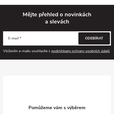
Mějte přehled o novinkách
a slevách
Z
á
E-mail
ODEBÍRAT
p
Vložením e-mailu souhlasíte s
podmínkami ochrany osobních údajů
a
t
í