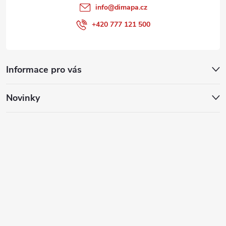
info
@
dimapa.cz
+420 777 121 500
Informace pro vás
Novinky