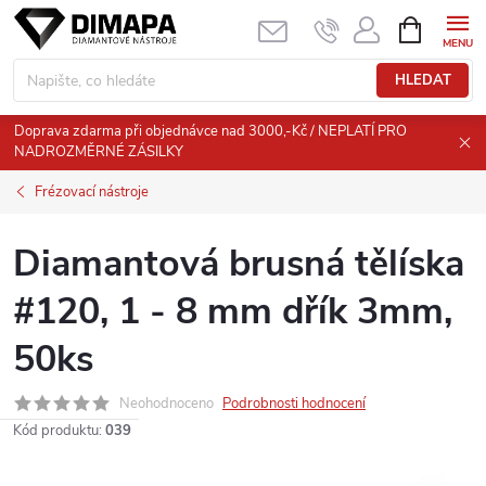
Přejít
NÁKUPNÍ
KOŠÍK
na
obsah
HLEDAT
Doprava zdarma při objednávce nad 3000,-Kč / NEPLATÍ PRO
NADROZMĚRNÉ ZÁSILKY
Frézovací nástroje
Diamantová brusná tělíska
#120, 1 - 8 mm dřík 3mm,
50ks
Neohodnoceno
Podrobnosti hodnocení
Kód produktu:
039