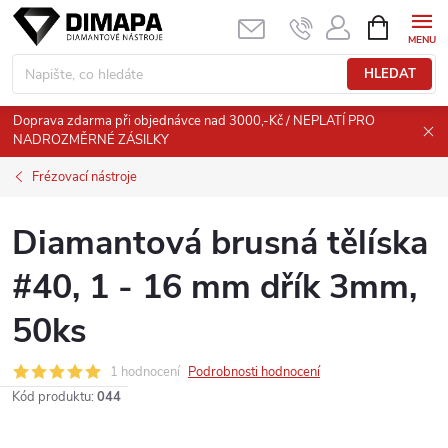
Přejít
NÁKUPNÍ
KOŠÍK
na
obsah
HLEDAT
Doprava zdarma při objednávce nad 3000,-Kč / NEPLATÍ PRO
NADROZMĚRNÉ ZÁSILKY
Frézovací nástroje
Diamantová brusná tělíska
#40, 1 - 16 mm dřík 3mm,
50ks
1 hodnocení
Podrobnosti hodnocení
Kód produktu:
044