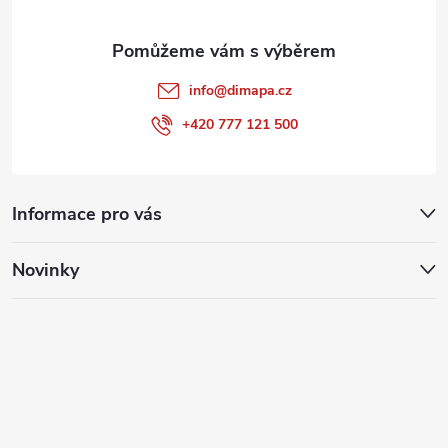
info
@
dimapa.cz
+420 777 121 500
Informace pro vás
Novinky