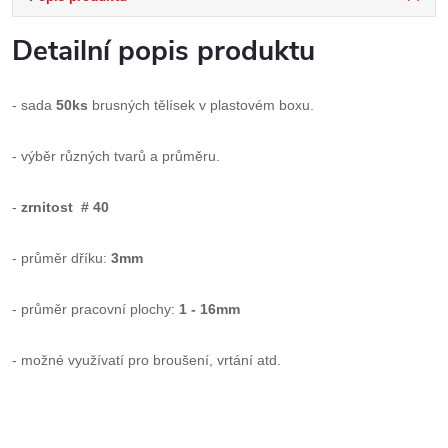
Detailní popis produktu
- sada
50ks
brusných tělísek v plastovém boxu.
- výběr různých tvarů a průměru.
-
zrnitost # 40
- průměr dříku:
3mm
- průměr pracovní plochy:
1 - 16mm
- možné využívatí pro broušení, vrtání atd.