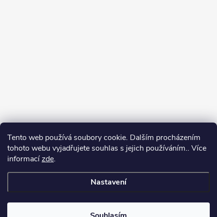
Tento web používá soubory cookie. Dalším procházením
tohoto webu vyjadřujete souhlas s jejich používáním.. Více
informací
zde
.
Nastavení
Copyright 2026
Můj e-shop
. Všechna práva vyhrazena.
Souhlasím