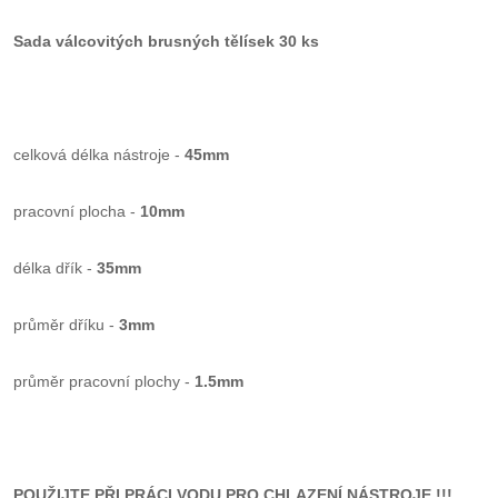
Sada válcovitých brusných tělísek 30 ks
celková délka nástroje -
45mm
pracovní plocha -
10mm
délka dřík -
35mm
průměr dříku -
3mm
průměr pracovní plochy -
1.5mm
POUŽIJTE PŘI PRÁCI VODU PRO CHLAZENÍ NÁSTROJE !!!