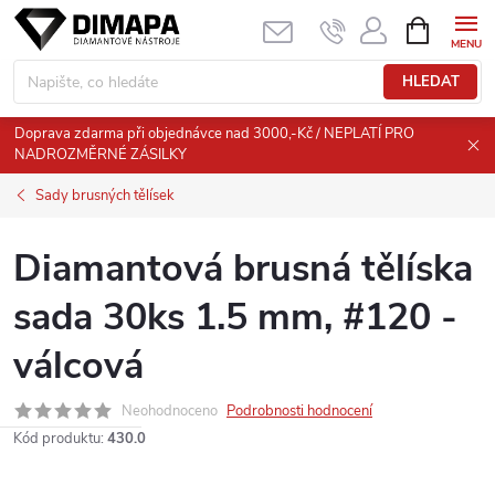
Přejít
NÁKUPNÍ
KOŠÍK
na
obsah
HLEDAT
Doprava zdarma při objednávce nad 3000,-Kč / NEPLATÍ PRO
NADROZMĚRNÉ ZÁSILKY
Sady brusných tělísek
Diamantová brusná tělíska
sada 30ks 1.5 mm, #120 -
válcová
Neohodnoceno
Podrobnosti hodnocení
Kód produktu:
430.0