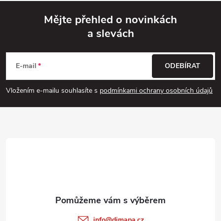
Mějte přehled o novinkách
a slevách
Z
á
E-mail
ODEBÍRAT
p
Vložením e-mailu souhlasíte s
podmínkami ochrany osobních údajů
a
t
í
info
@
dimapa.cz