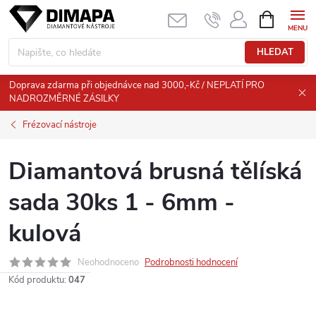
Přejít
NÁKUPNÍ
KOŠÍK
na
obsah
HLEDAT
Doprava zdarma při objednávce nad 3000,-Kč / NEPLATÍ PRO
NADROZMĚRNÉ ZÁSILKY
Frézovací nástroje
Diamantová brusná tělíská
sada 30ks 1 - 6mm -
kulová
Neohodnoceno
Podrobnosti hodnocení
Kód produktu:
047