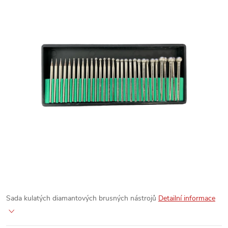
Sada kulatých diamantových brusných nástrojů
Detailní informace