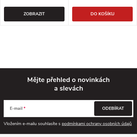
ZOBRAZIT
DO KOŠÍKU
Mějte přehled o novinkách
a slevách
Z
á
E-mail
ODEBÍRAT
p
Vložením e-mailu souhlasíte s
podmínkami ochrany osobních údajů