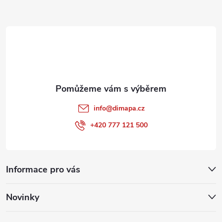
a
t
í
info
@
dimapa.cz
+420 777 121 500
Informace pro vás
Novinky