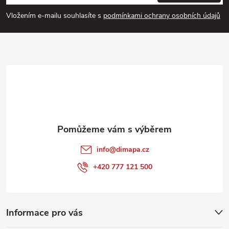
p
Vložením e-mailu souhlasíte s
podmínkami ochrany osobních údajů
a
t
í
info
@
dimapa.cz
+420 777 121 500
Informace pro vás