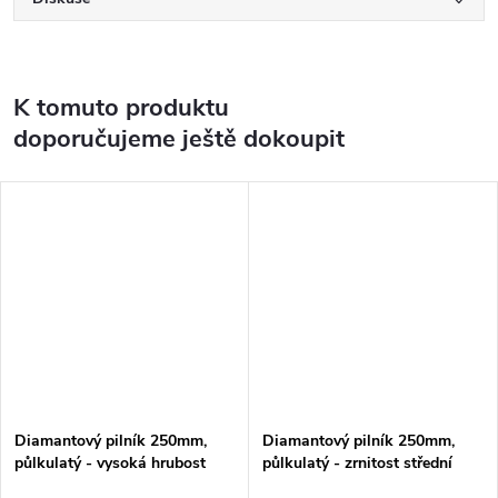
K tomuto produktu
doporučujeme ještě dokoupit
Diamantový pilník 250mm,
Diamantový pilník 250mm,
půlkulatý - vysoká hrubost
půlkulatý - zrnitost střední
#60
#120