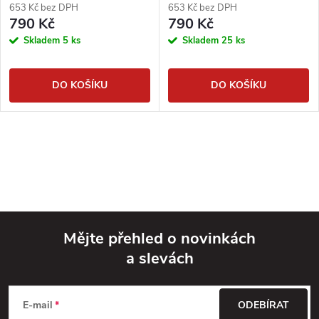
653 Kč bez DPH
653 Kč bez DPH
790 Kč
790 Kč
Skladem
5 ks
Skladem
25 ks
DO KOŠÍKU
DO KOŠÍKU
Mějte přehled o novinkách
a slevách
Z
á
E-mail
ODEBÍRAT