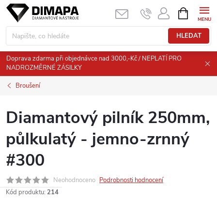
Přejít
NÁKUPNÍ
KOŠÍK
na
obsah
HLEDAT
Doprava zdarma při objednávce nad 3000,-Kč / NEPLATÍ PRO
NADROZMĚRNÉ ZÁSILKY
Broušení
Diamantový pilník 250mm,
půlkulatý - jemno-zrnný
#300
Neohodnoceno
Podrobnosti hodnocení
Kód produktu:
214