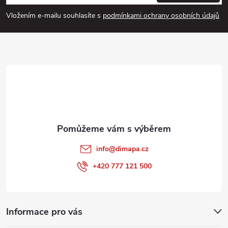
p
Vložením e-mailu souhlasíte s
podmínkami ochrany osobních údajů
a
t
í
info
@
dimapa.cz
+420 777 121 500
Informace pro vás