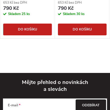
653 Kč bez DPH
653 Kč bez DPH
790 Kč
790 Kč
Skladem
25 ks
Skladem
30 ks
DO KOŠÍKU
DO KOŠÍKU
Mějte přehled o novinkách
a slevách
Z
á
E-mail
ODEBÍRAT