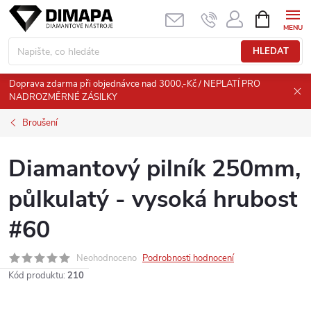
Přejít
NÁKUPNÍ
KOŠÍK
na
obsah
HLEDAT
Doprava zdarma při objednávce nad 3000,-Kč / NEPLATÍ PRO
NADROZMĚRNÉ ZÁSILKY
Broušení
Diamantový pilník 250mm,
půlkulatý - vysoká hrubost
#60
Neohodnoceno
Podrobnosti hodnocení
Kód produktu:
210