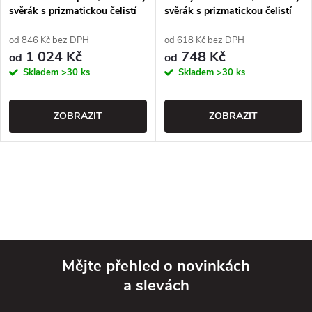
svěrák s prizmatickou čelistí
svěrák s prizmatickou čelistí
od 846 Kč bez DPH
od 618 Kč bez DPH
1 024 Kč
748 Kč
od
od
Skladem
>30 ks
Skladem
>30 ks
ZOBRAZIT
ZOBRAZIT
Mějte přehled o novinkách
a slevách
Z