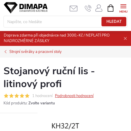
Přejít
NÁKUPNÍ
KOŠÍK
na
obsah
HLEDAT
Doprava zdarma při objednávce nad 3000,-Kč / NEPLATÍ PRO
NADROZMĚRNÉ ZÁSILKY
Strojní svěráky a pracovní stoly
Stojanový ruční lis -
litinový profi
1 hodnocení
Podrobnosti hodnocení
Kód produktu:
Zvolte variantu